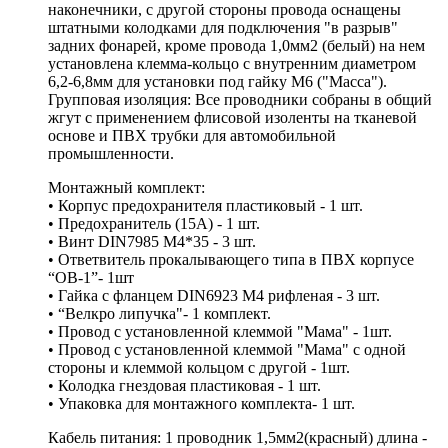
наконечники, с другой стороны провода оснащены
штатными колодками для подключения "в разрыв"
задних фонарей, кроме провода 1,0мм2 (белый) на нем
установлена клемма-кольцо с внутренним диаметром
6,2-6,8мм для установки под гайку М6 ("Масса").
Групповая изоляция: Все проводники собраны в общий
жгут с применением флисовой изоленты на тканевой
основе и ПВХ трубки для автомобильной
промышленности.
Монтажный комплект:
• Корпус предохранителя пластиковый - 1 шт.
• Предохранитель (15А) - 1 шт.
• Винт DIN7985 М4*35 - 3 шт.
• Ответвитель прокалывающего типа в ПВХ корпусе
“ОВ-1”- 1шт
• Гайка с фланцем DIN6923 M4 рифленая - 3 шт.
• “Велкро липучка"- 1 комплект.
• Провод с установленной клеммой "Мама" - 1шт.
• Провод с установленной клеммой "Мама" с одной
стороны и клеммой кольцом с другой - 1шт.
• Колодка гнездовая пластиковая - 1 шт.
• Упаковка для монтажного комплекта- 1 шт.
Кабель питания: 1 проводник 1,5мм2(красный) длина -