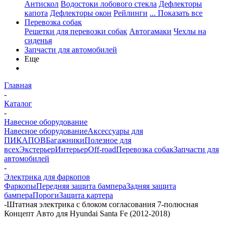
Антискол
Водостоки лобового стекла
Дефлекторы
капота
Дефлекторы окон
Рейлинги
... Показать все
Перевозка собак
Решетки для перевозки собак
Автогамаки
Чехлы на
сиденья
Запчасти для автомобилей
Еще
Главная
-
Каталог
-
Навесное оборудование
Навесное оборудование
Аксессуары для
ПИКАПОВ
Багажники
Полезное для
всех
Экстерьер
Интерьер
Off-road
Перевозка собак
Запчасти для
автомобилей
-
Электрика для фаркопов
Фаркопы
Передняя защита бампера
Задняя защита
бампера
Пороги
Защита картера
-
Штатная электрика с блоком согласования 7-полюсная
Концепт Авто для Hyundai Santa Fe (2012-2018)