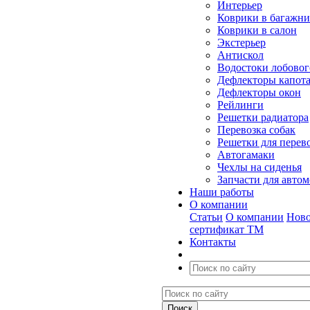
Интерьер
Коврики в багажн
Коврики в салон
Экстерьер
Антискол
Водостоки лобовог
Дефлекторы капот
Дефлекторы окон
Рейлинги
Решетки радиатора
Перевозка собак
Решетки для перев
Автогамаки
Чехлы на сиденья
Запчасти для авто
Наши работы
О компании
Статьи
О компании
Ново
сертификат ТМ
Контакты