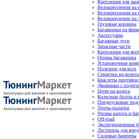
Крепления для лыж
Велокрепления на
Велокрепления на 
Велокрепление на 
Грузовые корзины
Багажники на фарк
Аксессуары
Багажные дуги
Запасные части
Крепления для мот
Опоры багажника
Установочные ком
Полезное для всех
Секретки на колеса
Браслеты противо
Дворники с подогр
Цепи на колеса
Колесные болты и 
Предпусковые под
Тенты-палатки
Упоры капота и ба
Off-road
Экспедиционные б
Лестницы для вне
Силовые бамперы