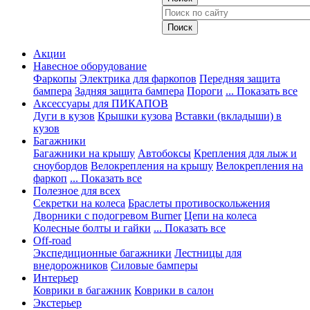
Акции
Навесное оборудование
Фаркопы
Электрика для фаркопов
Передняя защита
бампера
Задняя защита бампера
Пороги
... Показать все
Аксессуары для ПИКАПОВ
Дуги в кузов
Крышки кузова
Вставки (вкладыши) в
кузов
Багажники
Багажники на крышу
Автобоксы
Крепления для лыж и
сноубордов
Велокрепления на крышу
Велокрепления на
фаркоп
... Показать все
Полезное для всех
Секретки на колеса
Браслеты противоскольжения
Дворники с подогревом Burner
Цепи на колеса
Колесные болты и гайки
... Показать все
Off-road
Экспедиционные багажники
Лестницы для
внедорожников
Силовые бамперы
Интерьер
Коврики в багажник
Коврики в салон
Экстерьер