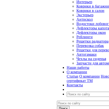
Интерьер
Коврики в багажн
Коврики в салон
Экстерьер
Антискол
Водостоки лобовог
Дефлекторы капот
Дефлекторы окон
Рейлинги
Решетки радиатора
Перевозка собак
Решетки для перев
Автогамаки
Чехлы на сиденья
Запчасти для авто
Наши работы
О компании
Статьи
О компании
Ново
сертификат ТМ
Контакты