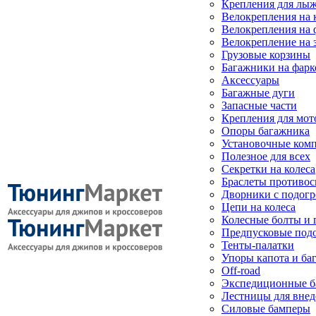
Крепления для лыж
Велокрепления на
Велокрепления на 
Велокрепление на 
Грузовые корзины
Багажники на фарк
Аксессуары
Багажные дуги
Запасные части
Крепления для мот
Опоры багажника
Установочные ком
Полезное для всех
Секретки на колеса
Браслеты противо
Дворники с подогр
Цепи на колеса
Колесные болты и 
Предпусковые под
Тенты-палатки
Упоры капота и ба
Off-road
Экспедиционные б
Лестницы для вне
Силовые бамперы