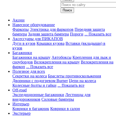
Акции
Навесное оборудование
Фаркопы
Электрика для фаркопов
Передняя защита
бампера
Задняя защита бампера
Пороги
... Показать все
Аксессуары для ПИКАПОВ
Дуги в кузов
Крышки кузова
Вставки (вкладыши) в
кузов
Багажники
Багажники на крышу
Автобоксы
Крепления для лыж и
сноубордов
Велокрепления на крышу
Велокрепления на
фаркоп
... Показать все
Полезное для всех
Секретки на колеса
Браслеты противоскольжения
Дворники с подогревом Burner
Цепи на колеса
Колесные болты и гайки
... Показать все
Off-road
Экспедиционные багажники
Лестницы для
внедорожников
Силовые бамперы
Интерьер
Коврики в багажник
Коврики в салон
Экстерьер