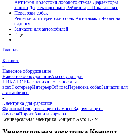
Антискол
Водостоки лобового стекла
Дефлекторы
капота
Дефлекторы окон
Рейлинги
... Показать все
Перевозка собак
Решетки для перевозки собак
Автогамаки
Чехлы на
сиденья
Запчасти для автомобилей
Еще
Главная
-
Каталог
-
Навесное оборудование
Навесное оборудование
Аксессуары для
ПИКАПОВ
Багажники
Полезное для
всех
Экстерьер
Интерьер
Off-road
Перевозка собак
Запчасти для
автомобилей
-
Электрика для фаркопов
Фаркопы
Передняя защита бампера
Задняя защита
бампера
Пороги
Защита картера
-
Универсальная электрика Концепт Авто 1.7 м
Универсальная электрика Концепт