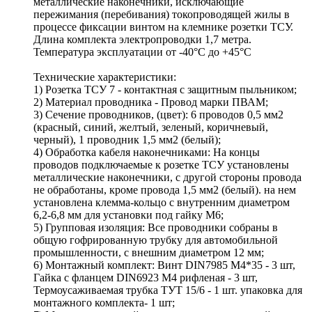
металлические наконечники, исключающие
пережимания (перебивания) токопроводящей жилы в
процессе фиксации винтом на клемнике розетки ТСУ.
Длина комплекта электропроводки 1,7 метра.
Температура эксплуатации от -40°C до +45°C
Технические характеристики:
1) Розетка ТСУ 7 - контактная с защитным пыльником;
2) Материал проводника - Провод марки ПВАМ;
3) Сечение проводников, (цвет): 6 проводов 0,5 мм2
(красный, синий, желтый, зеленый, коричневый,
черный), 1 проводник 1,5 мм2 (белый);
4) Обработка кабеля наконечниками: На концы
проводов подключаемые к розетке ТСУ установлены
металлические наконечники, с другой стороны провода
не обработаны, кроме провода 1,5 мм2 (белый). на нем
установлена клемма-кольцо с внутренним диаметром
6,2-6,8 мм для установки под гайку М6;
5) Групповая изоляция: Все проводники собраны в
общую гофрированную трубку для автомобильной
промышленности, с внешним диаметром 12 мм;
6) Монтажный комплект: Винт DIN7985 М4*35 - 3 шт,
Гайка с фланцем DIN6923 M4 рифленая - 3 шт,
Термоусаживаемая трубка ТУТ 15/6 - 1 шт. упаковка для
монтажного комплекта- 1 шт;