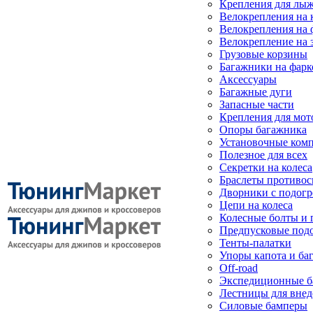
Крепления для лыж
Велокрепления на
Велокрепления на 
Велокрепление на 
Грузовые корзины
Багажники на фарк
Аксессуары
Багажные дуги
Запасные части
Крепления для мот
Опоры багажника
Установочные ком
Полезное для всех
Секретки на колеса
Браслеты противо
Дворники с подогр
Цепи на колеса
Колесные болты и 
Предпусковые под
Тенты-палатки
Упоры капота и ба
Off-road
Экспедиционные б
Лестницы для вне
Силовые бамперы