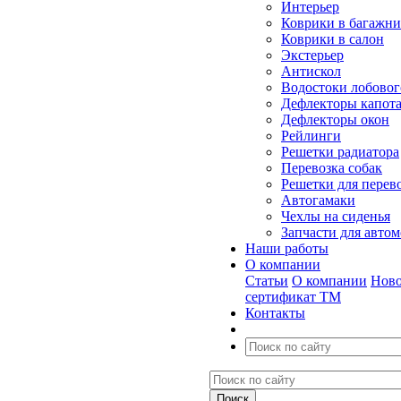
Интерьер
Коврики в багажн
Коврики в салон
Экстерьер
Антискол
Водостоки лобовог
Дефлекторы капот
Дефлекторы окон
Рейлинги
Решетки радиатора
Перевозка собак
Решетки для перев
Автогамаки
Чехлы на сиденья
Запчасти для авто
Наши работы
О компании
Статьи
О компании
Ново
сертификат ТМ
Контакты