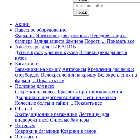
Акции
Навесное оборудование
Фаркопы
Электрика для фаркопов
Передняя защита
бампера
Задняя защита бампера
Пороги
... Показать все
Аксессуары для ПИКАПОВ
Дуги в кузов
Крышки кузова
Вставки (вкладыши) в
кузов
Багажники
Багажники на крышу
Автобоксы
Крепления для лыж и
сноубордов
Велокрепления на крышу
Велокрепления на
фаркоп
... Показать все
Полезное для всех
Секретки на колеса
Браслеты противоскольжения
Дворники с подогревом Burner
Цепи на колеса
Колесные болты и гайки
... Показать все
Off-road
Экспедиционные багажники
Лестницы для
внедорожников
Силовые бамперы
Интерьер
Коврики в багажник
Коврики в салон
Экстерьер