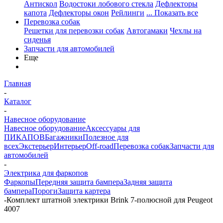
Антискол
Водостоки лобового стекла
Дефлекторы
капота
Дефлекторы окон
Рейлинги
... Показать все
Перевозка собак
Решетки для перевозки собак
Автогамаки
Чехлы на
сиденья
Запчасти для автомобилей
Еще
Главная
-
Каталог
-
Навесное оборудование
Навесное оборудование
Аксессуары для
ПИКАПОВ
Багажники
Полезное для
всех
Экстерьер
Интерьер
Off-road
Перевозка собак
Запчасти для
автомобилей
-
Электрика для фаркопов
Фаркопы
Передняя защита бампера
Задняя защита
бампера
Пороги
Защита картера
-
Комплект штатной электрики Brink 7-полюсной для Peugeot
4007