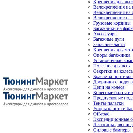
Крепления для лыж
Велокрепления на
Велокрепления на 
Велокрепление на 
Грузовые корзины
Багажники на фарк
Аксессуары
Багажные дуги
Запасные части
Крепления для мот
Опоры багажника
Установочные ком
Полезное для всех
Секретки на колеса
Браслеты противо
Дворники с подогр
Цепи на колеса
Колесные болты и 
Предпусковые под
Тенты-палатки
Упоры капота и ба
Off-road
Экспедиционные б
Лестницы для вне
Силовые бамперы