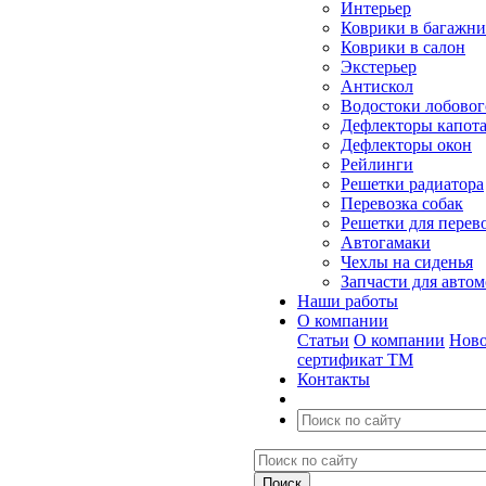
Интерьер
Коврики в багажн
Коврики в салон
Экстерьер
Антискол
Водостоки лобовог
Дефлекторы капот
Дефлекторы окон
Рейлинги
Решетки радиатора
Перевозка собак
Решетки для перев
Автогамаки
Чехлы на сиденья
Запчасти для авто
Наши работы
О компании
Статьи
О компании
Ново
сертификат ТМ
Контакты