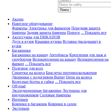
Акции
Навесное оборудование
Фаркопы
Электрика для фаркопов
Передняя защита
бампера
Задняя защита бампера
Пороги
... Показать все
Аксессуары для ПИКАПОВ
Дуги в кузов
Крышки кузова
Вставки (вкладыши) в
кузов
Багажники
Багажники на крышу
Автобоксы
Крепления для лыж и
сноубордов
Велокрепления на крышу
Велокрепления на
фаркоп
... Показать все
Полезное для всех
Секретки на колеса
Браслеты противоскольжения
Дворники с подогревом Burner
Цепи на колеса
Колесные болты и гайки
... Показать все
Off-road
Экспедиционные багажники
Лестницы для
внедорожников
Силовые бамперы
Интерьер
Коврики в багажник
Коврики в салон
Экстерьер