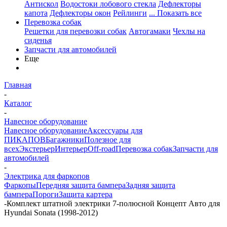
Антискол
Водостоки лобового стекла
Дефлекторы
капота
Дефлекторы окон
Рейлинги
... Показать все
Перевозка собак
Решетки для перевозки собак
Автогамаки
Чехлы на
сиденья
Запчасти для автомобилей
Еще
Главная
-
Каталог
-
Навесное оборудование
Навесное оборудование
Аксессуары для
ПИКАПОВ
Багажники
Полезное для
всех
Экстерьер
Интерьер
Off-road
Перевозка собак
Запчасти для
автомобилей
-
Электрика для фаркопов
Фаркопы
Передняя защита бампера
Задняя защита
бампера
Пороги
Защита картера
-
Комплект штатной электрики 7-полюсной Концепт Авто для
Hyundai Sonata (1998-2012)