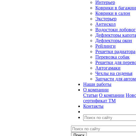
Интерьер
Коврики в багажн
Коврики в салон
Экстерьер
Антискол
Водостоки лобовог
Дефлекторы капот
Дефлекторы окон
Рейлинги
Решетки радиатора
Перевозка собак
Решетки для перев
Автогамаки
Чехлы на сиденья
Запчасти для авто
Наши работы
О компании
Статьи
О компании
Ново
сертификат ТМ
Контакты