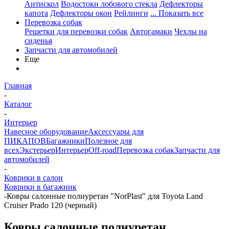
Антискол
Водостоки лобового стекла
Дефлекторы
капота
Дефлекторы окон
Рейлинги
... Показать все
Перевозка собак
Решетки для перевозки собак
Автогамаки
Чехлы на
сиденья
Запчасти для автомобилей
Еще
Главная
-
Каталог
-
Интерьер
Навесное оборудование
Аксессуары для
ПИКАПОВ
Багажники
Полезное для
всех
Экстерьер
Интерьер
Off-road
Перевозка собак
Запчасти для
автомобилей
-
Коврики в салон
Коврики в багажник
-
Ковры салонные полиуретан "NorPlast" для Toyota Land
Cruiser Prado 120 (черный)
Ковры салонные полиуретан