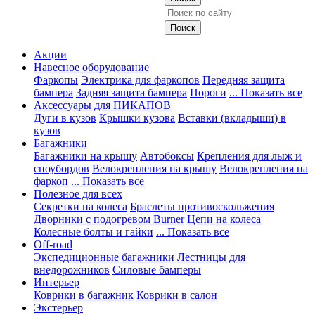
Акции
Навесное оборудование
Фаркопы
Электрика для фаркопов
Передняя защита
бампера
Задняя защита бампера
Пороги
... Показать все
Аксессуары для ПИКАПОВ
Дуги в кузов
Крышки кузова
Вставки (вкладыши) в
кузов
Багажники
Багажники на крышу
Автобоксы
Крепления для лыж и
сноубордов
Велокрепления на крышу
Велокрепления на
фаркоп
... Показать все
Полезное для всех
Секретки на колеса
Браслеты противоскольжения
Дворники с подогревом Burner
Цепи на колеса
Колесные болты и гайки
... Показать все
Off-road
Экспедиционные багажники
Лестницы для
внедорожников
Силовые бамперы
Интерьер
Коврики в багажник
Коврики в салон
Экстерьер