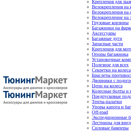
Крепления для лыж
Велокрепления на
Велокрепления на 
Велокрепление на 
Грузовые корзины
Багажники на фарк
Аксессуары
Багажные дуги
Запасные части
Крепления для мот
Опоры багажника
Установочные ком
Полезное для всех
Секретки на колеса
Браслеты противо
Дворники с подогр
Цепи на колеса
Колесные болты и 
Предпусковые под
Тенты-палатки
Упоры капота и ба
Off-road
Экспедиционные б
Лестницы для вне
Силовые бамперы