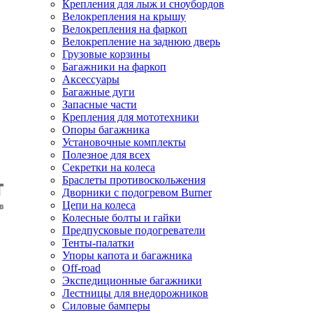
Крепления для лыж и сноубордов
Велокрепления на крышу
Велокрепления на фаркоп
Велокрепление на заднюю дверь
Грузовые корзины
Багажники на фаркоп
Аксессуары
Багажные дуги
Запасные части
Крепления для мототехники
Опоры багажника
Установочные комплекты
Полезное для всех
Секретки на колеса
Браслеты противоскольжения
Дворники с подогревом Burner
Цепи на колеса
Колесные болты и гайки
Предпусковые подогреватели
Тенты-палатки
Упоры капота и багажника
Off-road
Экспедиционные багажники
Лестницы для внедорожников
Силовые бамперы