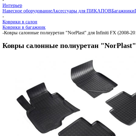
Интерьер
Навесное оборудование
Аксессуары для ПИКАПОВ
Багажники
-
Коврики в салон
Коврики в багажник
-
Ковры салонные полиуретан "NorPlast" для Infiniti FX (2008-2
Ковры салонные полиуретан "NorPlast" д