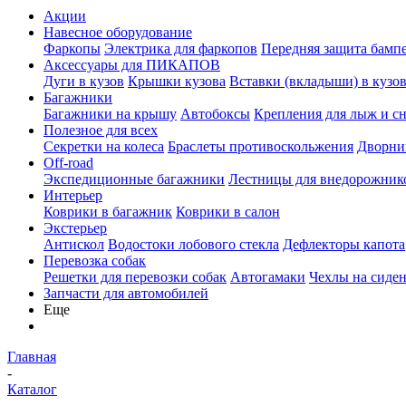
Акции
Навесное оборудование
Фаркопы
Электрика для фаркопов
Передняя защита бамп
Аксессуары для ПИКАПОВ
Дуги в кузов
Крышки кузова
Вставки (вкладыши) в кузо
Багажники
Багажники на крышу
Автобоксы
Крепления для лыж и с
Полезное для всех
Секретки на колеса
Браслеты противоскольжения
Дворник
Off-road
Экспедиционные багажники
Лестницы для внедорожник
Интерьер
Коврики в багажник
Коврики в салон
Экстерьер
Антискол
Водостоки лобового стекла
Дефлекторы капота
Перевозка собак
Решетки для перевозки собак
Автогамаки
Чехлы на сиден
Запчасти для автомобилей
Еще
Главная
-
Каталог
-