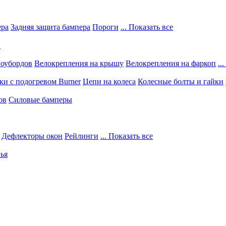
ера
Задняя защита бампера
Пороги
... Показать все
в
ноубордов
Велокрепления на крышу
Велокрепления на фаркоп
..
и с подогревом Burner
Цепи на колеса
Колесные болты и гайки
ов
Силовые бамперы
Дефлекторы окон
Рейлинги
... Показать все
ья