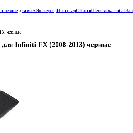
Полезное для всех
Экстерьер
Интерьер
Off-road
Перевозка собак
Зап
013) черные
ля Infiniti FX (2008-2013) черные