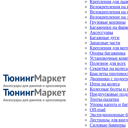
Крепления для лыж
Велокрепления на
Велокрепления на 
Велокрепление на 
Грузовые корзины
Багажники на фарк
Аксессуары
Багажные дуги
Запасные части
Крепления для мот
Опоры багажника
Установочные ком
Полезное для всех
Секретки на колеса
Браслеты противо
Дворники с подогр
Цепи на колеса
Колесные болты и 
Предпусковые под
Тенты-палатки
Упоры капота и ба
Off-road
Экспедиционные б
Лестницы для вне
Силовые бамперы