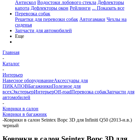
Антискол
Водостоки лобового стекла
Дефлекторы
капота
Дефлекторы окон
Рейлинги
... Показать все
Перевозка собак
Решетки для перевозки собак
Автогамаки
Чехлы на
сиденья
Запчасти для автомобилей
Еще
Главная
-
Каталог
-
Интерьер
Навесное оборудование
Аксессуары для
ПИКАПОВ
Багажники
Полезное для
всех
Экстерьер
Интерьер
Off-road
Перевозка собак
Запчасти для
автомобилей
-
Коврики в салон
Коврики в багажник
-
Коврики в салон Seintex Ворс 3D для Infiniti Q50 (2013-н.в.)
черный
Коврики в салон Seintex Ворс 3D для