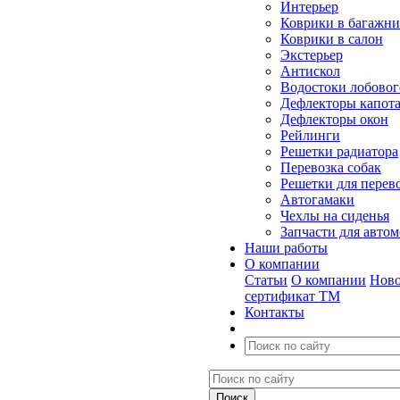
Интерьер
Коврики в багажн
Коврики в салон
Экстерьер
Антискол
Водостоки лобовог
Дефлекторы капот
Дефлекторы окон
Рейлинги
Решетки радиатора
Перевозка собак
Решетки для перев
Автогамаки
Чехлы на сиденья
Запчасти для авто
Наши работы
О компании
Статьи
О компании
Ново
сертификат ТМ
Контакты