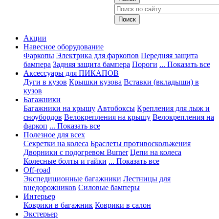
Акции
Навесное оборудование
Фаркопы
Электрика для фаркопов
Передняя защита
бампера
Задняя защита бампера
Пороги
... Показать все
Аксессуары для ПИКАПОВ
Дуги в кузов
Крышки кузова
Вставки (вкладыши) в
кузов
Багажники
Багажники на крышу
Автобоксы
Крепления для лыж и
сноубордов
Велокрепления на крышу
Велокрепления на
фаркоп
... Показать все
Полезное для всех
Секретки на колеса
Браслеты противоскольжения
Дворники с подогревом Burner
Цепи на колеса
Колесные болты и гайки
... Показать все
Off-road
Экспедиционные багажники
Лестницы для
внедорожников
Силовые бамперы
Интерьер
Коврики в багажник
Коврики в салон
Экстерьер