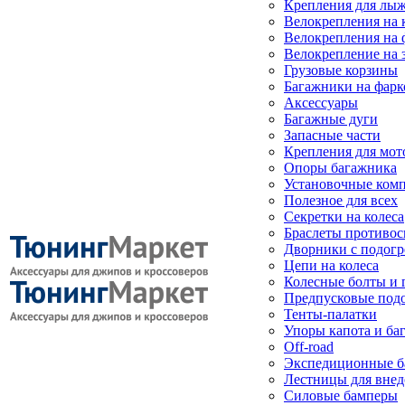
Крепления для лыж
Велокрепления на
Велокрепления на 
Велокрепление на 
Грузовые корзины
Багажники на фарк
Аксессуары
Багажные дуги
Запасные части
Крепления для мот
Опоры багажника
Установочные ком
Полезное для всех
Секретки на колеса
Браслеты противо
Дворники с подогр
Цепи на колеса
Колесные болты и 
Предпусковые под
Тенты-палатки
Упоры капота и ба
Off-road
Экспедиционные б
Лестницы для вне
Силовые бамперы