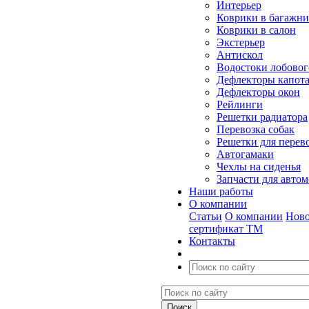
Интерьер
Коврики в багажн
Коврики в салон
Экстерьер
Антискол
Водостоки лобовог
Дефлекторы капот
Дефлекторы окон
Рейлинги
Решетки радиатора
Перевозка собак
Решетки для перев
Автогамаки
Чехлы на сиденья
Запчасти для авто
Наши работы
О компании
Статьи
О компании
Ново
сертификат ТМ
Контакты