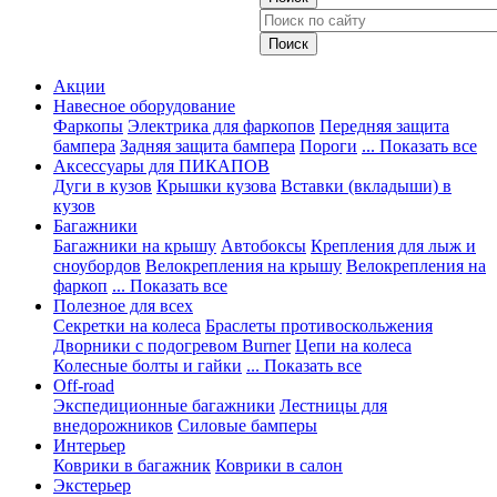
Акции
Навесное оборудование
Фаркопы
Электрика для фаркопов
Передняя защита
бампера
Задняя защита бампера
Пороги
... Показать все
Аксессуары для ПИКАПОВ
Дуги в кузов
Крышки кузова
Вставки (вкладыши) в
кузов
Багажники
Багажники на крышу
Автобоксы
Крепления для лыж и
сноубордов
Велокрепления на крышу
Велокрепления на
фаркоп
... Показать все
Полезное для всех
Секретки на колеса
Браслеты противоскольжения
Дворники с подогревом Burner
Цепи на колеса
Колесные болты и гайки
... Показать все
Off-road
Экспедиционные багажники
Лестницы для
внедорожников
Силовые бамперы
Интерьер
Коврики в багажник
Коврики в салон
Экстерьер