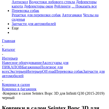
Антискол
Водостоки лобового стекла
Дефлекторы
капота
Дефлекторы окон
Рейлинги
... Показать все
Перевозка собак
Решетки для перевозки собак
Автогамаки
Чехлы на
сиденья
Запчасти для автомобилей
Еще
Главная
-
Каталог
-
Интерьер
Навесное оборудование
Аксессуары для
ПИКАПОВ
Багажники
Полезное для
всех
Экстерьер
Интерьер
Off-road
Перевозка собак
Запчасти для
автомобилей
-
Коврики в салон
Коврики в багажник
-
Коврики в салон Seintex Ворс 3D для Infiniti Q30 (2015-2019)
черный
Коврики в салон Seintex Ворс 3D для