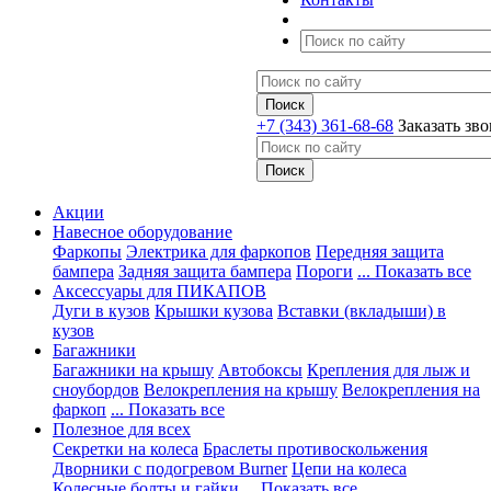
+7 (343) 361-68-68
Заказать зв
Акции
Навесное оборудование
Фаркопы
Электрика для фаркопов
Передняя защита
бампера
Задняя защита бампера
Пороги
... Показать все
Аксессуары для ПИКАПОВ
Дуги в кузов
Крышки кузова
Вставки (вкладыши) в
кузов
Багажники
Багажники на крышу
Автобоксы
Крепления для лыж и
сноубордов
Велокрепления на крышу
Велокрепления на
фаркоп
... Показать все
Полезное для всех
Секретки на колеса
Браслеты противоскольжения
Дворники с подогревом Burner
Цепи на колеса
Колесные болты и гайки
... Показать все