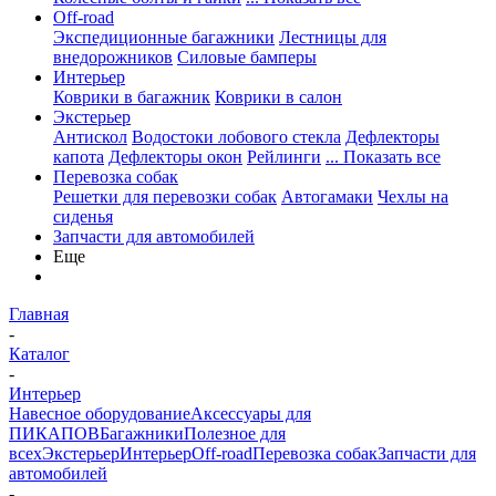
Off-road
Экспедиционные багажники
Лестницы для
внедорожников
Силовые бамперы
Интерьер
Коврики в багажник
Коврики в салон
Экстерьер
Антискол
Водостоки лобового стекла
Дефлекторы
капота
Дефлекторы окон
Рейлинги
... Показать все
Перевозка собак
Решетки для перевозки собак
Автогамаки
Чехлы на
сиденья
Запчасти для автомобилей
Еще
Главная
-
Каталог
-
Интерьер
Навесное оборудование
Аксессуары для
ПИКАПОВ
Багажники
Полезное для
всех
Экстерьер
Интерьер
Off-road
Перевозка собак
Запчасти для
автомобилей
-