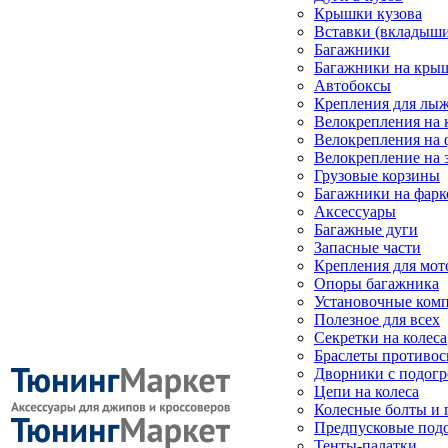
Крышки кузова
Вставки (вкладыши
Багажники
Багажники на кры
Автобоксы
Крепления для лыж
Велокрепления на
Велокрепления на 
Велокрепление на 
Грузовые корзины
Багажники на фарк
Аксессуары
Багажные дуги
Запасные части
Крепления для мот
Опоры багажника
Установочные ком
Полезное для всех
Секретки на колеса
Браслеты противо
Дворники с подогр
Цепи на колеса
Колесные болты и 
Предпусковые под
Тенты-палатки