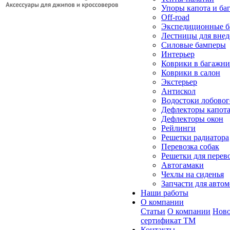
Упоры капота и ба
Off-road
Экспедиционные б
Лестницы для вне
Силовые бамперы
Интерьер
Коврики в багажн
Коврики в салон
Экстерьер
Антискол
Водостоки лобовог
Дефлекторы капот
Дефлекторы окон
Рейлинги
Решетки радиатора
Перевозка собак
Решетки для перев
Автогамаки
Чехлы на сиденья
Запчасти для авто
Наши работы
О компании
Статьи
О компании
Ново
сертификат ТМ
Контакты