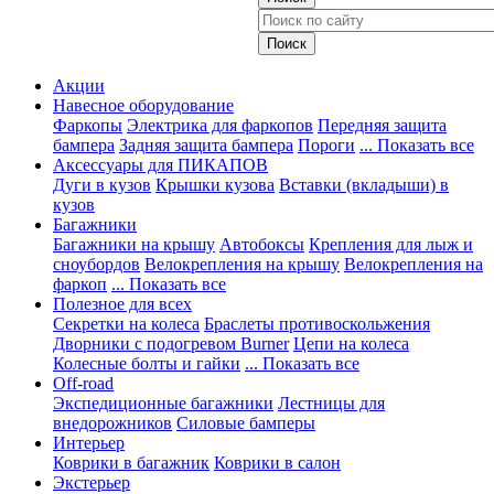
Акции
Навесное оборудование
Фаркопы
Электрика для фаркопов
Передняя защита
бампера
Задняя защита бампера
Пороги
... Показать все
Аксессуары для ПИКАПОВ
Дуги в кузов
Крышки кузова
Вставки (вкладыши) в
кузов
Багажники
Багажники на крышу
Автобоксы
Крепления для лыж и
сноубордов
Велокрепления на крышу
Велокрепления на
фаркоп
... Показать все
Полезное для всех
Секретки на колеса
Браслеты противоскольжения
Дворники с подогревом Burner
Цепи на колеса
Колесные болты и гайки
... Показать все
Off-road
Экспедиционные багажники
Лестницы для
внедорожников
Силовые бамперы
Интерьер
Коврики в багажник
Коврики в салон
Экстерьер