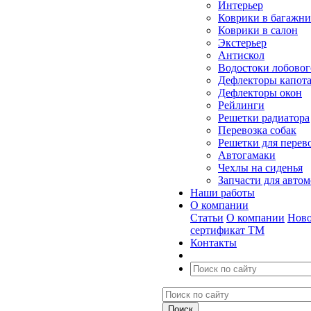
Интерьер
Коврики в багажн
Коврики в салон
Экстерьер
Антискол
Водостоки лобовог
Дефлекторы капот
Дефлекторы окон
Рейлинги
Решетки радиатора
Перевозка собак
Решетки для перев
Автогамаки
Чехлы на сиденья
Запчасти для авто
Наши работы
О компании
Статьи
О компании
Ново
сертификат ТМ
Контакты