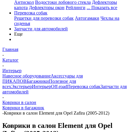
Антискол
Водостоки лобового стекла
Дефлекторы
капота
Дефлекторы окон
Рейлинги
... Показать все
Перевозка собак
Решетки для перевозки собак
Автогамаки
Чехлы на
сиденья
Запчасти для автомобилей
Еще
Главная
-
Каталог
-
Интерьер
Навесное оборудование
Аксессуары для
ПИКАПОВ
Багажники
Полезное для
всех
Экстерьер
Интерьер
Off-road
Перевозка собак
Запчасти для
автомобилей
-
Коврики в салон
Коврики в багажник
-
Коврики в салон Element для Opel Zafira (2005-2012)
Коврики в салон Element для Opel