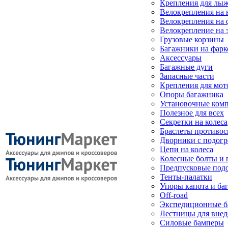
Крепления для лыж
Велокрепления на
Велокрепления на 
Велокрепление на 
Грузовые корзины
Багажники на фарк
Аксессуары
Багажные дуги
Запасные части
Крепления для мот
Опоры багажника
Установочные ком
Полезное для всех
Секретки на колеса
Браслеты противо
Дворники с подогр
Цепи на колеса
Колесные болты и 
Предпусковые под
Тенты-палатки
Упоры капота и ба
Off-road
Экспедиционные б
Лестницы для вне
Силовые бамперы