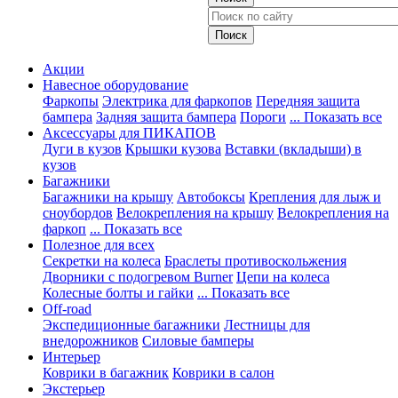
Акции
Навесное оборудование
Фаркопы
Электрика для фаркопов
Передняя защита
бампера
Задняя защита бампера
Пороги
... Показать все
Аксессуары для ПИКАПОВ
Дуги в кузов
Крышки кузова
Вставки (вкладыши) в
кузов
Багажники
Багажники на крышу
Автобоксы
Крепления для лыж и
сноубордов
Велокрепления на крышу
Велокрепления на
фаркоп
... Показать все
Полезное для всех
Секретки на колеса
Браслеты противоскольжения
Дворники с подогревом Burner
Цепи на колеса
Колесные болты и гайки
... Показать все
Off-road
Экспедиционные багажники
Лестницы для
внедорожников
Силовые бамперы
Интерьер
Коврики в багажник
Коврики в салон
Экстерьер