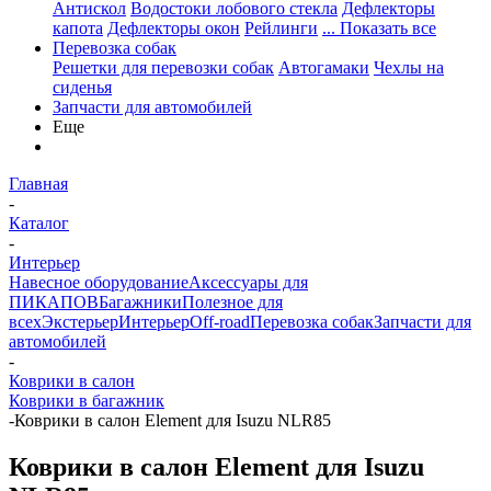
Антискол
Водостоки лобового стекла
Дефлекторы
капота
Дефлекторы окон
Рейлинги
... Показать все
Перевозка собак
Решетки для перевозки собак
Автогамаки
Чехлы на
сиденья
Запчасти для автомобилей
Еще
Главная
-
Каталог
-
Интерьер
Навесное оборудование
Аксессуары для
ПИКАПОВ
Багажники
Полезное для
всех
Экстерьер
Интерьер
Off-road
Перевозка собак
Запчасти для
автомобилей
-
Коврики в салон
Коврики в багажник
-
Коврики в салон Element для Isuzu NLR85
Коврики в салон Element для Isuzu