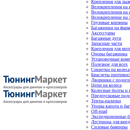
Крепления для лыж
Велокрепления на
Велокрепления на 
Велокрепление на 
Грузовые корзины
Багажники на фарк
Аксессуары
Багажные дуги
Запасные части
Крепления для мот
Опоры багажника
Установочные ком
Полезное для всех
Секретки на колеса
Браслеты противо
Дворники с подогр
Цепи на колеса
Колесные болты и 
Предпусковые под
Тенты-палатки
Упоры капота и ба
Off-road
Экспедиционные б
Лестницы для вне
Силовые бамперы