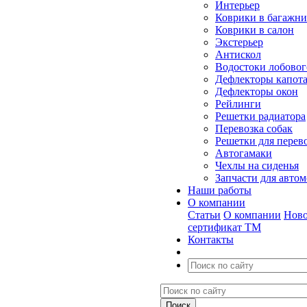
Интерьер
Коврики в багажн
Коврики в салон
Экстерьер
Антискол
Водостоки лобовог
Дефлекторы капот
Дефлекторы окон
Рейлинги
Решетки радиатора
Перевозка собак
Решетки для перев
Автогамаки
Чехлы на сиденья
Запчасти для авто
Наши работы
О компании
Статьи
О компании
Ново
сертификат ТМ
Контакты