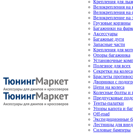
Крепления для лыж
Велокрепления на
Велокрепления на 
Велокрепление на 
Грузовые корзины
Багажники на фарк
Аксессуары
Багажные дуги
Запасные части
Крепления для мот
Опоры багажника
Установочные ком
Полезное для всех
Секретки на колеса
Браслеты противо
Дворники с подогр
Цепи на колеса
Колесные болты и 
Предпусковые под
Тенты-палатки
Упоры капота и ба
Off-road
Экспедиционные б
Лестницы для вне
Силовые бамперы