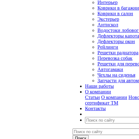
Интерьер
Коврики в багажн
Коврики в салон
Экстерьер
Антискол
Водостоки лобовог
Дефлекторы капот
Дефлекторы окон
Рейлинги
Решетки радиатора
Перевозка собак
Решетки для перев
Автогамаки
Чехлы на сиденья
Запчасти для авто
Наши работы
О компании
Статьи
О компании
Ново
сертификат ТМ
Контакты