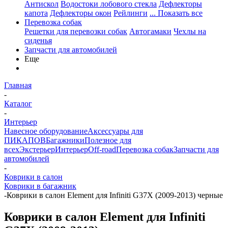
Антискол
Водостоки лобового стекла
Дефлекторы
капота
Дефлекторы окон
Рейлинги
... Показать все
Перевозка собак
Решетки для перевозки собак
Автогамаки
Чехлы на
сиденья
Запчасти для автомобилей
Еще
Главная
-
Каталог
-
Интерьер
Навесное оборудование
Аксессуары для
ПИКАПОВ
Багажники
Полезное для
всех
Экстерьер
Интерьер
Off-road
Перевозка собак
Запчасти для
автомобилей
-
Коврики в салон
Коврики в багажник
-
Коврики в салон Element для Infiniti G37X (2009-2013) черные
Коврики в салон Element для Infiniti