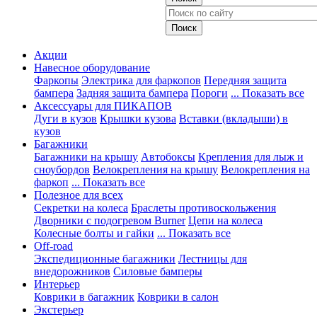
Акции
Навесное оборудование
Фаркопы
Электрика для фаркопов
Передняя защита
бампера
Задняя защита бампера
Пороги
... Показать все
Аксессуары для ПИКАПОВ
Дуги в кузов
Крышки кузова
Вставки (вкладыши) в
кузов
Багажники
Багажники на крышу
Автобоксы
Крепления для лыж и
сноубордов
Велокрепления на крышу
Велокрепления на
фаркоп
... Показать все
Полезное для всех
Секретки на колеса
Браслеты противоскольжения
Дворники с подогревом Burner
Цепи на колеса
Колесные болты и гайки
... Показать все
Off-road
Экспедиционные багажники
Лестницы для
внедорожников
Силовые бамперы
Интерьер
Коврики в багажник
Коврики в салон
Экстерьер