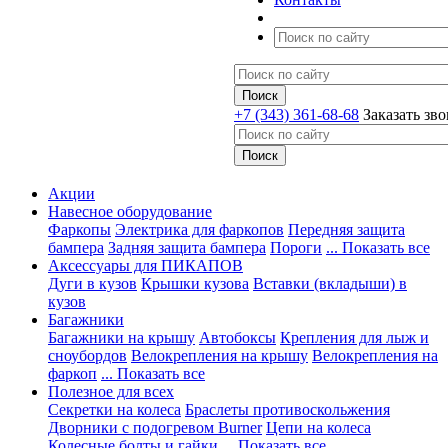
+7 (343) 361-68-68
Заказать зв
Акции
Навесное оборудование
Фаркопы
Электрика для фаркопов
Передняя защита
бампера
Задняя защита бампера
Пороги
... Показать все
Аксессуары для ПИКАПОВ
Дуги в кузов
Крышки кузова
Вставки (вкладыши) в
кузов
Багажники
Багажники на крышу
Автобоксы
Крепления для лыж и
сноубордов
Велокрепления на крышу
Велокрепления на
фаркоп
... Показать все
Полезное для всех
Секретки на колеса
Браслеты противоскольжения
Дворники с подогревом Burner
Цепи на колеса
Колесные болты и гайки
... Показать все