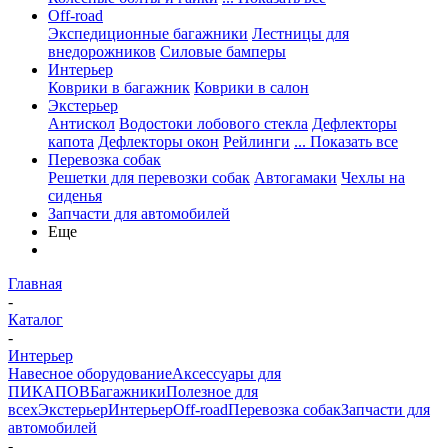
Off-road
Экспедиционные багажники
Лестницы для
внедорожников
Силовые бамперы
Интерьер
Коврики в багажник
Коврики в салон
Экстерьер
Антискол
Водостоки лобового стекла
Дефлекторы
капота
Дефлекторы окон
Рейлинги
... Показать все
Перевозка собак
Решетки для перевозки собак
Автогамаки
Чехлы на
сиденья
Запчасти для автомобилей
Еще
Главная
-
Каталог
-
Интерьер
Навесное оборудование
Аксессуары для
ПИКАПОВ
Багажники
Полезное для
всех
Экстерьер
Интерьер
Off-road
Перевозка собак
Запчасти для
автомобилей
-