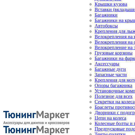
Крышки кузова
Вставки (вкладыши
Багажники
Багажники на кры
Автобоксы
Крепления для лыж
Велокрепления на
Велокрепления на 
Велокрепление на 
Грузовые корзины
Багажники на фарк
Аксессуары
Багажные дуги
Запасные части
Крепления для мот
Опоры багажника
Установочные ком
Полезное для всех
Секретки на колеса
Браслеты противо
Дворники с подогр
Цепи на колеса
Колесные болты и 
Предпусковые под
Тенты-палатки