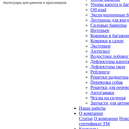
Упоры капота и ба
Off-road
Экспедиционные б
Лестницы для вне
Силовые бамперы
Интерьер
Коврики в багажн
Коврики в салон
Экстерьер
Антискол
Водостоки лобовог
Дефлекторы капот
Дефлекторы окон
Рейлинги
Решетки радиатора
Перевозка собак
Решетки для перев
Автогамаки
Чехлы на сиденья
Запчасти для авто
Наши работы
О компании
Статьи
О компании
Ново
сертификат ТМ
Контакты