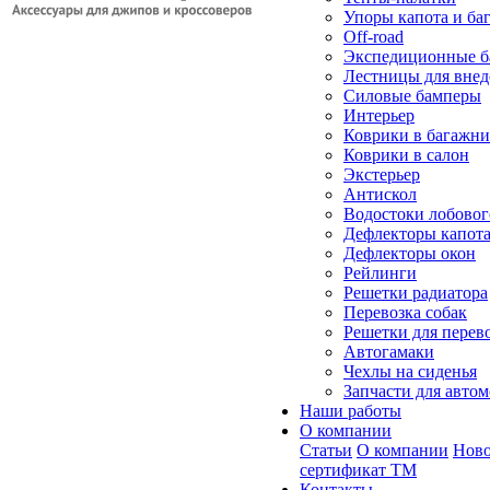
Упоры капота и ба
Off-road
Экспедиционные б
Лестницы для вне
Силовые бамперы
Интерьер
Коврики в багажн
Коврики в салон
Экстерьер
Антискол
Водостоки лобовог
Дефлекторы капот
Дефлекторы окон
Рейлинги
Решетки радиатора
Перевозка собак
Решетки для перев
Автогамаки
Чехлы на сиденья
Запчасти для авто
Наши работы
О компании
Статьи
О компании
Ново
сертификат ТМ
Контакты