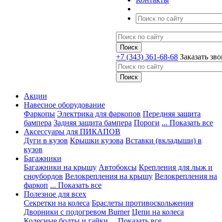
+7 (343) 361-68-68
Заказать зв
Акции
Навесное оборудование
Фаркопы
Электрика для фаркопов
Передняя защита
бампера
Задняя защита бампера
Пороги
... Показать все
Аксессуары для ПИКАПОВ
Дуги в кузов
Крышки кузова
Вставки (вкладыши) в
кузов
Багажники
Багажники на крышу
Автобоксы
Крепления для лыж и
сноубордов
Велокрепления на крышу
Велокрепления на
фаркоп
... Показать все
Полезное для всех
Секретки на колеса
Браслеты противоскольжения
Дворники с подогревом Burner
Цепи на колеса
Колесные болты и гайки
... Показать все