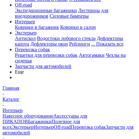
Off-road
Экспедиционные багажники
Лестницы для
внедорожников
Силовые бамперы
Интерьер
Коврики в багажник
Коврики в салон
Экстерьер
Антискол
Водостоки лобового стекла
Дефлекторы
капота
Дефлекторы окон
Рейлинги
... Показать все
Перевозка собак
Решетки для перевозки собак
Автогамаки
Чехлы на
сиденья
Запчасти для автомобилей
Еще
Главная
-
Каталог
-
Интерьер
Навесное оборудование
Аксессуары для
ПИКАПОВ
Багажники
Полезное для
всех
Экстерьер
Интерьер
Off-road
Перевозка собак
Запчасти для
автомобилей
-