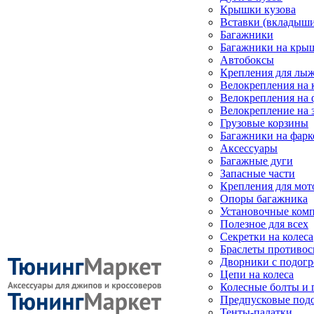
Крышки кузова
Вставки (вкладыши
Багажники
Багажники на кры
Автобоксы
Крепления для лыж
Велокрепления на
Велокрепления на 
Велокрепление на 
Грузовые корзины
Багажники на фарк
Аксессуары
Багажные дуги
Запасные части
Крепления для мот
Опоры багажника
Установочные ком
Полезное для всех
Секретки на колеса
Браслеты противо
Дворники с подогр
Цепи на колеса
Колесные болты и 
Предпусковые под
Тенты-палатки