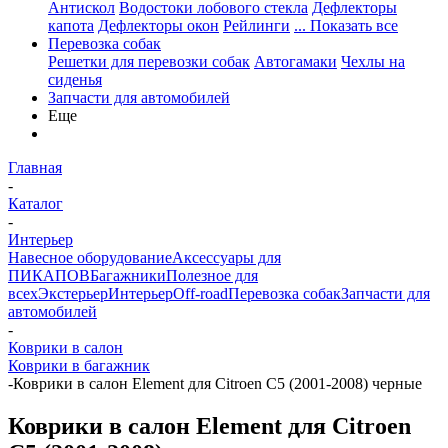
Антискол
Водостоки лобового стекла
Дефлекторы
капота
Дефлекторы окон
Рейлинги
... Показать все
Перевозка собак
Решетки для перевозки собак
Автогамаки
Чехлы на
сиденья
Запчасти для автомобилей
Еще
Главная
-
Каталог
-
Интерьер
Навесное оборудование
Аксессуары для
ПИКАПОВ
Багажники
Полезное для
всех
Экстерьер
Интерьер
Off-road
Перевозка собак
Запчасти для
автомобилей
-
Коврики в салон
Коврики в багажник
-
Коврики в салон Element для Citroen C5 (2001-2008) черные
Коврики в салон Element для Citroen