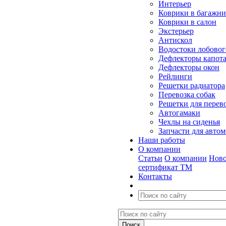
Интерьер
Коврики в багажн
Коврики в салон
Экстерьер
Антискол
Водостоки лобовог
Дефлекторы капот
Дефлекторы окон
Рейлинги
Решетки радиатора
Перевозка собак
Решетки для перев
Автогамаки
Чехлы на сиденья
Запчасти для авто
Наши работы
О компании
Статьи
О компании
Ново
сертификат ТМ
Контакты