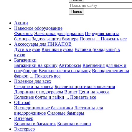
Акции
Навесное оборудование
Фаркопы
Электрика для фаркопов
Передняя защита
бампера
Задняя защита бампера
Пороги
... Показать все
Аксессуары для ПИКАПОВ
Дуги в кузов
Крышки кузова
Вставки (вкладыши) в
кузов
Багажники
Багажники на крышу
Автобоксы
Крепления для лыж и
сноубордов
Велокрепления на крышу
Велокрепления на
фаркоп
... Показать все
Полезное для всех
Секретки на колеса
Браслеты противоскольжения
Дворники с подогревом Burner
Цепи на колеса
Колесные болты и гайки
... Показать все
Off-road
Экспедиционные багажники
Лестницы для
внедорожников
Силовые бамперы
Интерьер
Коврики в багажник
Коврики в салон
Экстерьер