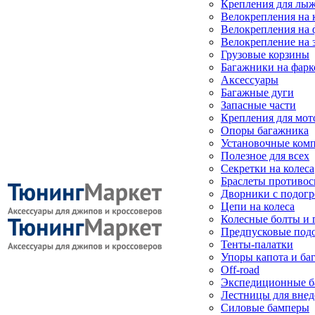
Крепления для лыж
Велокрепления на
Велокрепления на 
Велокрепление на 
Грузовые корзины
Багажники на фарк
Аксессуары
Багажные дуги
Запасные части
Крепления для мот
Опоры багажника
Установочные ком
Полезное для всех
Секретки на колеса
Браслеты противо
Дворники с подогр
Цепи на колеса
Колесные болты и 
Предпусковые под
Тенты-палатки
Упоры капота и ба
Off-road
Экспедиционные б
Лестницы для вне
Силовые бамперы