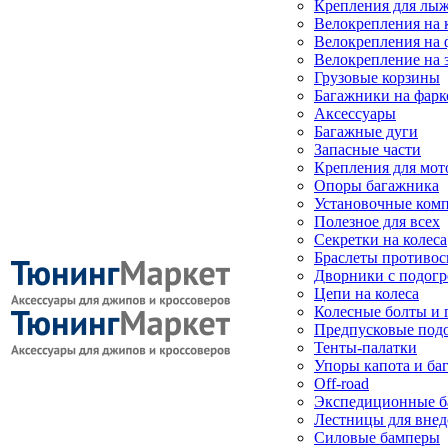
Крепления для лыж
Велокрепления на
Велокрепления на 
Велокрепление на 
Грузовые корзины
Багажники на фарк
Аксессуары
Багажные дуги
Запасные части
Крепления для мот
Опоры багажника
Установочные ком
Полезное для всех
Секретки на колеса
Браслеты противо
Дворники с подогр
Цепи на колеса
Колесные болты и 
Предпусковые под
Тенты-палатки
Упоры капота и ба
Off-road
Экспедиционные б
Лестницы для вне
Силовые бамперы