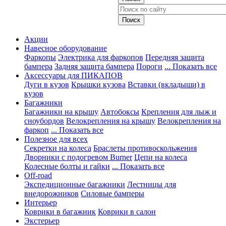
Акции
Навесное оборудование
Фаркопы
Электрика для фаркопов
Передняя защита
бампера
Задняя защита бампера
Пороги
... Показать все
Аксессуары для ПИКАПОВ
Дуги в кузов
Крышки кузова
Вставки (вкладыши) в
кузов
Багажники
Багажники на крышу
Автобоксы
Крепления для лыж и
сноубордов
Велокрепления на крышу
Велокрепления на
фаркоп
... Показать все
Полезное для всех
Секретки на колеса
Браслеты противоскольжения
Дворники с подогревом Burner
Цепи на колеса
Колесные болты и гайки
... Показать все
Off-road
Экспедиционные багажники
Лестницы для
внедорожников
Силовые бамперы
Интерьер
Коврики в багажник
Коврики в салон
Экстерьер