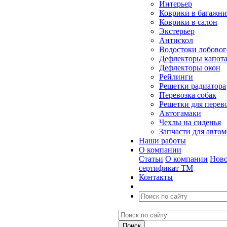
Интерьер
Коврики в багажн
Коврики в салон
Экстерьер
Антискол
Водостоки лобовог
Дефлекторы капот
Дефлекторы окон
Рейлинги
Решетки радиатора
Перевозка собак
Решетки для перев
Автогамаки
Чехлы на сиденья
Запчасти для авто
Наши работы
О компании
Статьи
О компании
Ново
сертификат ТМ
Контакты