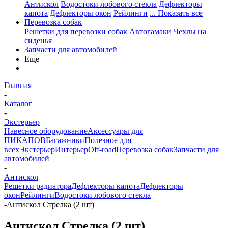
Антискол
Водостоки лобового стекла
Дефлекторы
капота
Дефлекторы окон
Рейлинги
... Показать все
Перевозка собак
Решетки для перевозки собак
Автогамаки
Чехлы на
сиденья
Запчасти для автомобилей
Еще
Главная
-
Каталог
-
Экстерьер
Навесное оборудование
Аксессуары для
ПИКАПОВ
Багажники
Полезное для
всех
Экстерьер
Интерьер
Off-road
Перевозка собак
Запчасти для
автомобилей
-
Антискол
Решетки радиатора
Дефлекторы капота
Дефлекторы
окон
Рейлинги
Водостоки лобового стекла
-
Антискол Стрелка (2 шт)
Антискол Стрелка (2 шт)