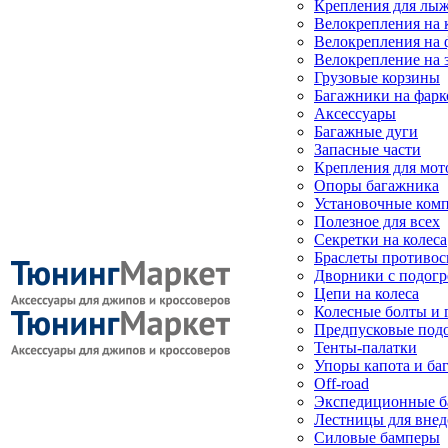
Крепления для лыж
Велокрепления на
Велокрепления на 
Велокрепление на 
Грузовые корзины
Багажники на фарк
Аксессуары
Багажные дуги
Запасные части
Крепления для мот
Опоры багажника
Установочные ком
Полезное для всех
Секретки на колеса
Браслеты противо
Дворники с подогр
Цепи на колеса
Колесные болты и 
Предпусковые под
Тенты-палатки
Упоры капота и ба
Off-road
Экспедиционные б
Лестницы для вне
Силовые бамперы