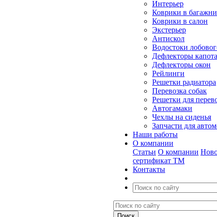
Интерьер
Коврики в багажн
Коврики в салон
Экстерьер
Антискол
Водостоки лобовог
Дефлекторы капот
Дефлекторы окон
Рейлинги
Решетки радиатора
Перевозка собак
Решетки для перев
Автогамаки
Чехлы на сиденья
Запчасти для авто
Наши работы
О компании
Статьи
О компании
Ново
сертификат ТМ
Контакты