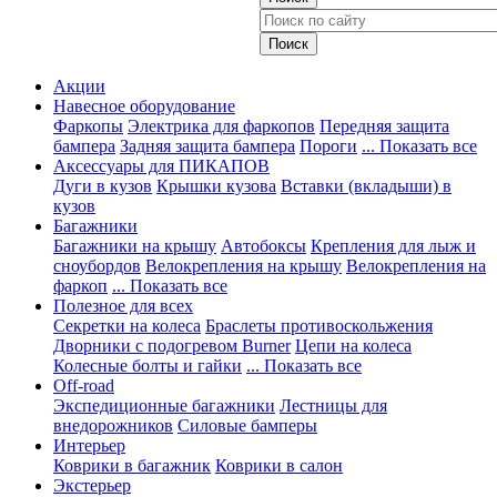
Акции
Навесное оборудование
Фаркопы
Электрика для фаркопов
Передняя защита
бампера
Задняя защита бампера
Пороги
... Показать все
Аксессуары для ПИКАПОВ
Дуги в кузов
Крышки кузова
Вставки (вкладыши) в
кузов
Багажники
Багажники на крышу
Автобоксы
Крепления для лыж и
сноубордов
Велокрепления на крышу
Велокрепления на
фаркоп
... Показать все
Полезное для всех
Секретки на колеса
Браслеты противоскольжения
Дворники с подогревом Burner
Цепи на колеса
Колесные болты и гайки
... Показать все
Off-road
Экспедиционные багажники
Лестницы для
внедорожников
Силовые бамперы
Интерьер
Коврики в багажник
Коврики в салон
Экстерьер