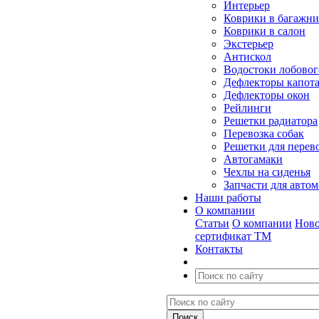
Интерьер
Коврики в багажн
Коврики в салон
Экстерьер
Антискол
Водостоки лобовог
Дефлекторы капот
Дефлекторы окон
Рейлинги
Решетки радиатора
Перевозка собак
Решетки для перев
Автогамаки
Чехлы на сиденья
Запчасти для авто
Наши работы
О компании
Статьи
О компании
Ново
сертификат ТМ
Контакты