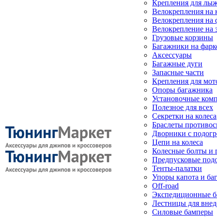
Крепления для лыж
Велокрепления на
Велокрепления на 
Велокрепление на 
Грузовые корзины
Багажники на фарк
Аксессуары
Багажные дуги
Запасные части
Крепления для мот
Опоры багажника
Установочные ком
Полезное для всех
Секретки на колеса
Браслеты противо
Дворники с подогр
Цепи на колеса
Колесные болты и 
Предпусковые под
Тенты-палатки
Упоры капота и ба
Off-road
Экспедиционные б
Лестницы для вне
Силовые бамперы