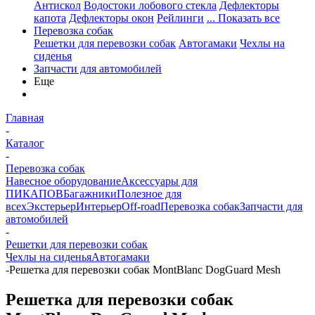
Антискол
Водостоки лобового стекла
Дефлекторы
капота
Дефлекторы окон
Рейлинги
... Показать все
Перевозка собак
Решетки для перевозки собак
Автогамаки
Чехлы на
сиденья
Запчасти для автомобилей
Еще
Главная
-
Каталог
-
Перевозка собак
Навесное оборудование
Аксессуары для
ПИКАПОВ
Багажники
Полезное для
всех
Экстерьер
Интерьер
Off-road
Перевозка собак
Запчасти для
автомобилей
-
Решетки для перевозки собак
Чехлы на сиденья
Автогамаки
-
Решетка для перевозки собак MontBlanc DogGuard Mesh
Решетка для перевозки собак