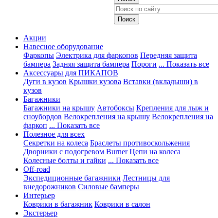
Акции
Навесное оборудование
Фаркопы
Электрика для фаркопов
Передняя защита
бампера
Задняя защита бампера
Пороги
... Показать все
Аксессуары для ПИКАПОВ
Дуги в кузов
Крышки кузова
Вставки (вкладыши) в
кузов
Багажники
Багажники на крышу
Автобоксы
Крепления для лыж и
сноубордов
Велокрепления на крышу
Велокрепления на
фаркоп
... Показать все
Полезное для всех
Секретки на колеса
Браслеты противоскольжения
Дворники с подогревом Burner
Цепи на колеса
Колесные болты и гайки
... Показать все
Off-road
Экспедиционные багажники
Лестницы для
внедорожников
Силовые бамперы
Интерьер
Коврики в багажник
Коврики в салон
Экстерьер