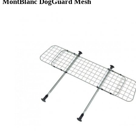
MontBlanc DogGuard Mesh