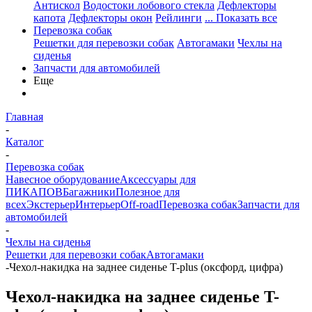
Антискол
Водостоки лобового стекла
Дефлекторы
капота
Дефлекторы окон
Рейлинги
... Показать все
Перевозка собак
Решетки для перевозки собак
Автогамаки
Чехлы на
сиденья
Запчасти для автомобилей
Еще
Главная
-
Каталог
-
Перевозка собак
Навесное оборудование
Аксессуары для
ПИКАПОВ
Багажники
Полезное для
всех
Экстерьер
Интерьер
Off-road
Перевозка собак
Запчасти для
автомобилей
-
Чехлы на сиденья
Решетки для перевозки собак
Автогамаки
-
Чехол-накидка на заднее сиденье T-plus (оксфорд, цифра)
Чехол-накидка на заднее сиденье T-