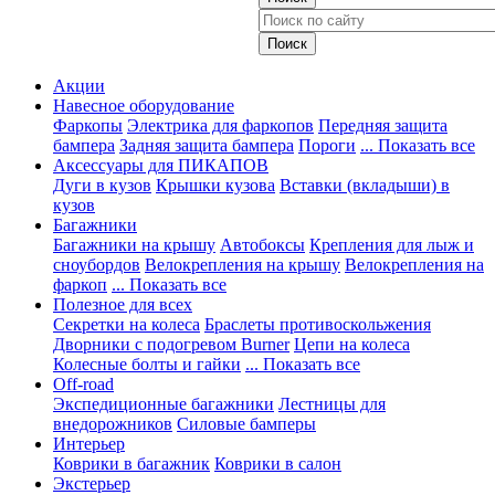
Акции
Навесное оборудование
Фаркопы
Электрика для фаркопов
Передняя защита
бампера
Задняя защита бампера
Пороги
... Показать все
Аксессуары для ПИКАПОВ
Дуги в кузов
Крышки кузова
Вставки (вкладыши) в
кузов
Багажники
Багажники на крышу
Автобоксы
Крепления для лыж и
сноубордов
Велокрепления на крышу
Велокрепления на
фаркоп
... Показать все
Полезное для всех
Секретки на колеса
Браслеты противоскольжения
Дворники с подогревом Burner
Цепи на колеса
Колесные болты и гайки
... Показать все
Off-road
Экспедиционные багажники
Лестницы для
внедорожников
Силовые бамперы
Интерьер
Коврики в багажник
Коврики в салон
Экстерьер