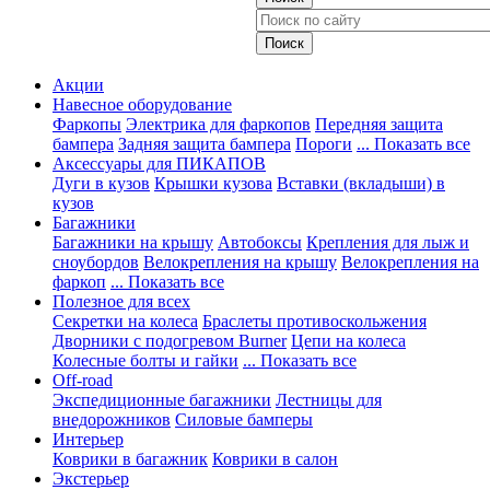
Акции
Навесное оборудование
Фаркопы
Электрика для фаркопов
Передняя защита
бампера
Задняя защита бампера
Пороги
... Показать все
Аксессуары для ПИКАПОВ
Дуги в кузов
Крышки кузова
Вставки (вкладыши) в
кузов
Багажники
Багажники на крышу
Автобоксы
Крепления для лыж и
сноубордов
Велокрепления на крышу
Велокрепления на
фаркоп
... Показать все
Полезное для всех
Секретки на колеса
Браслеты противоскольжения
Дворники с подогревом Burner
Цепи на колеса
Колесные болты и гайки
... Показать все
Off-road
Экспедиционные багажники
Лестницы для
внедорожников
Силовые бамперы
Интерьер
Коврики в багажник
Коврики в салон
Экстерьер