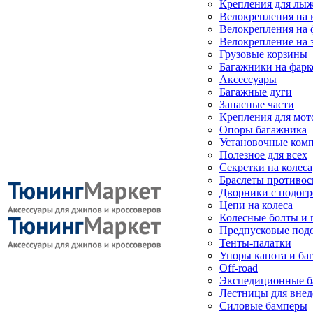
Крепления для лыж
Велокрепления на
Велокрепления на 
Велокрепление на 
Грузовые корзины
Багажники на фарк
Аксессуары
Багажные дуги
Запасные части
Крепления для мот
Опоры багажника
Установочные ком
Полезное для всех
Секретки на колеса
Браслеты противо
Дворники с подогр
Цепи на колеса
Колесные болты и 
Предпусковые под
Тенты-палатки
Упоры капота и ба
Off-road
Экспедиционные б
Лестницы для вне
Силовые бамперы