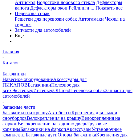
Антискол
Водостоки лобового стекла
Дефлекторы
капота
Дефлекторы окон
Рейлинги
... Показать все
Перевозка собак
Решетки для перевозки собак
Автогамаки
Чехлы на
сиденья
Запчасти для автомобилей
Еще
Главная
-
Каталог
-
Багажники
Навесное оборудование
Аксессуары для
ПИКАПОВ
Багажники
Полезное для
всех
Экстерьер
Интерьер
Off-road
Перевозка собак
Запчасти для
автомобилей
-
Запасные части
Багажники на крышу
Автобоксы
Крепления для лыж и
сноубордов
Велокрепления на крышу
Велокрепления на
фаркоп
Велокрепление на заднюю дверь
Грузовые
корзины
Багажники на фаркоп
Аксессуары
Установочные
комплекты
Багажные дуги
Опоры багажника
Крепления для