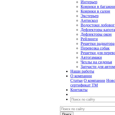
Интерьер
Коврики в багажн
Коврики в салон
Экстерьер
Антискол
Водостоки лобовог
Дефлекторы капот
Дефлекторы окон
Рейлинги
Решетки радиатора
Перевозка собак
Решетки для перев
Автогамаки
Чехлы на сиденья
Запчасти для авто
Наши работы
О компании
Статьи
О компании
Ново
сертификат ТМ
Контакты