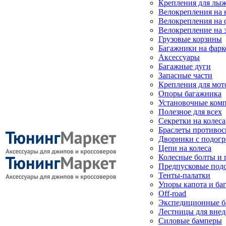
Крепления для лыж
Велокрепления на
Велокрепления на 
Велокрепление на 
Грузовые корзины
Багажники на фарк
Аксессуары
Багажные дуги
Запасные части
Крепления для мот
Опоры багажника
Установочные ком
Полезное для всех
Секретки на колеса
Браслеты противо
Дворники с подогр
Цепи на колеса
Колесные болты и 
Предпусковые под
Тенты-палатки
Упоры капота и ба
Off-road
Экспедиционные б
Лестницы для вне
Силовые бамперы