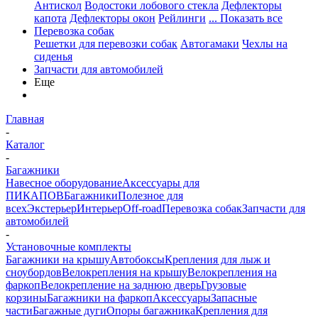
Антискол
Водостоки лобового стекла
Дефлекторы
капота
Дефлекторы окон
Рейлинги
... Показать все
Перевозка собак
Решетки для перевозки собак
Автогамаки
Чехлы на
сиденья
Запчасти для автомобилей
Еще
Главная
-
Каталог
-
Багажники
Навесное оборудование
Аксессуары для
ПИКАПОВ
Багажники
Полезное для
всех
Экстерьер
Интерьер
Off-road
Перевозка собак
Запчасти для
автомобилей
-
Установочные комплекты
Багажники на крышу
Автобоксы
Крепления для лыж и
сноубордов
Велокрепления на крышу
Велокрепления на
фаркоп
Велокрепление на заднюю дверь
Грузовые
корзины
Багажники на фаркоп
Аксессуары
Запасные
части
Багажные дуги
Опоры багажника
Крепления для