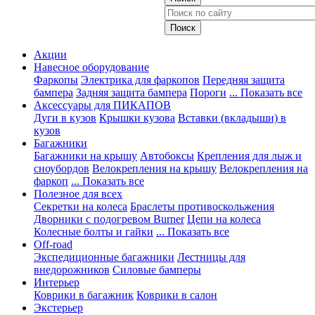
Акции
Навесное оборудование
Фаркопы
Электрика для фаркопов
Передняя защита
бампера
Задняя защита бампера
Пороги
... Показать все
Аксессуары для ПИКАПОВ
Дуги в кузов
Крышки кузова
Вставки (вкладыши) в
кузов
Багажники
Багажники на крышу
Автобоксы
Крепления для лыж и
сноубордов
Велокрепления на крышу
Велокрепления на
фаркоп
... Показать все
Полезное для всех
Секретки на колеса
Браслеты противоскольжения
Дворники с подогревом Burner
Цепи на колеса
Колесные болты и гайки
... Показать все
Off-road
Экспедиционные багажники
Лестницы для
внедорожников
Силовые бамперы
Интерьер
Коврики в багажник
Коврики в салон
Экстерьер