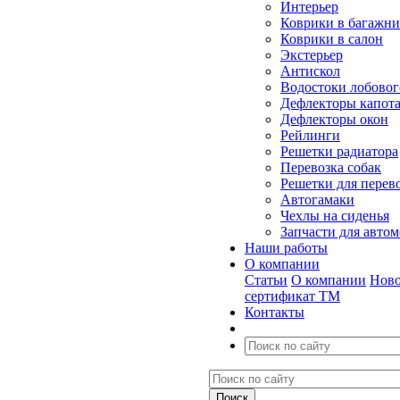
Интерьер
Коврики в багажн
Коврики в салон
Экстерьер
Антискол
Водостоки лобовог
Дефлекторы капот
Дефлекторы окон
Рейлинги
Решетки радиатора
Перевозка собак
Решетки для перев
Автогамаки
Чехлы на сиденья
Запчасти для авто
Наши работы
О компании
Статьи
О компании
Ново
сертификат ТМ
Контакты