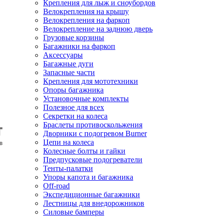
Крепления для лыж и сноубордов
Велокрепления на крышу
Велокрепления на фаркоп
Велокрепление на заднюю дверь
Грузовые корзины
Багажники на фаркоп
Аксессуары
Багажные дуги
Запасные части
Крепления для мототехники
Опоры багажника
Установочные комплекты
Полезное для всех
Секретки на колеса
Браслеты противоскольжения
Дворники с подогревом Burner
Цепи на колеса
Колесные болты и гайки
Предпусковые подогреватели
Тенты-палатки
Упоры капота и багажника
Off-road
Экспедиционные багажники
Лестницы для внедорожников
Силовые бамперы