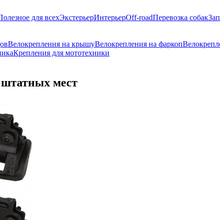
Полезное для всех
Экстерьер
Интерьер
Off-road
Перевозка собак
Зап
дов
Велокрепления на крышу
Велокрепления на фаркоп
Велокрепл
ника
Крепления для мототехники
 штатных мест