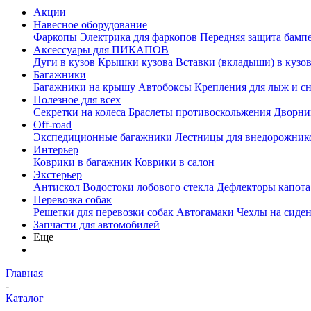
Акции
Навесное оборудование
Фаркопы
Электрика для фаркопов
Передняя защита бамп
Аксессуары для ПИКАПОВ
Дуги в кузов
Крышки кузова
Вставки (вкладыши) в кузо
Багажники
Багажники на крышу
Автобоксы
Крепления для лыж и с
Полезное для всех
Секретки на колеса
Браслеты противоскольжения
Дворник
Off-road
Экспедиционные багажники
Лестницы для внедорожник
Интерьер
Коврики в багажник
Коврики в салон
Экстерьер
Антискол
Водостоки лобового стекла
Дефлекторы капота
Перевозка собак
Решетки для перевозки собак
Автогамаки
Чехлы на сиден
Запчасти для автомобилей
Еще
Главная
-
Каталог
-