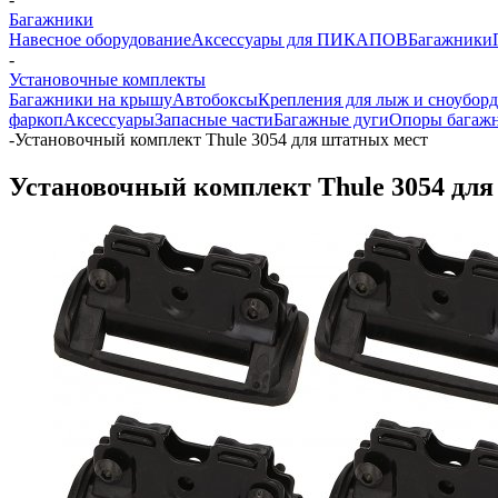
Багажники
Навесное оборудование
Аксессуары для ПИКАПОВ
Багажники
-
Установочные комплекты
Багажники на крышу
Автобоксы
Крепления для лыж и сноубор
фаркоп
Аксессуары
Запасные части
Багажные дуги
Опоры багаж
-
Установочный комплект Thule 3054 для штатных мест
Установочный комплект Thule 3054 для