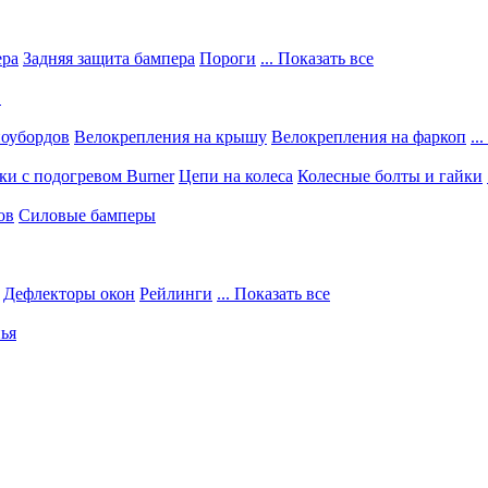
ера
Задняя защита бампера
Пороги
... Показать все
в
ноубордов
Велокрепления на крышу
Велокрепления на фаркоп
..
и с подогревом Burner
Цепи на колеса
Колесные болты и гайки
ов
Силовые бамперы
Дефлекторы окон
Рейлинги
... Показать все
ья