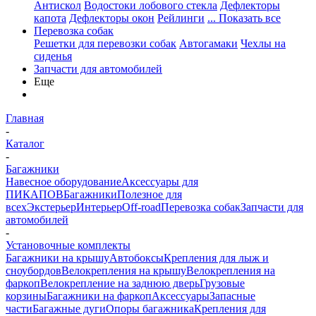
Антискол
Водостоки лобового стекла
Дефлекторы
капота
Дефлекторы окон
Рейлинги
... Показать все
Перевозка собак
Решетки для перевозки собак
Автогамаки
Чехлы на
сиденья
Запчасти для автомобилей
Еще
Главная
-
Каталог
-
Багажники
Навесное оборудование
Аксессуары для
ПИКАПОВ
Багажники
Полезное для
всех
Экстерьер
Интерьер
Off-road
Перевозка собак
Запчасти для
автомобилей
-
Установочные комплекты
Багажники на крышу
Автобоксы
Крепления для лыж и
сноубордов
Велокрепления на крышу
Велокрепления на
фаркоп
Велокрепление на заднюю дверь
Грузовые
корзины
Багажники на фаркоп
Аксессуары
Запасные
части
Багажные дуги
Опоры багажника
Крепления для