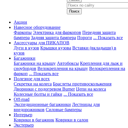
Акции
Навесное оборудование
Фаркопы
Электрика для фаркопов
Передняя защита
бампера
Задняя защита бампера
Пороги
... Показать все
Аксессуары для ПИКАПОВ
Дуги в кузов
Крышки кузова
Вставки (вкладыши) в
кузов
Багажники
Багажники на крышу
Автобоксы
Крепления для лыж и
сноубордов
Велокрепления на крышу
Велокрепления на
фаркоп
... Показать все
Полезное для всех
Секретки на колеса
Браслеты противоскольжения
Дворники с подогревом Burner
Цепи на колеса
Колесные болты и гайки
... Показать все
Off-road
Экспедиционные багажники
Лестницы для
внедорожников
Силовые бамперы
Интерьер
Коврики в багажник
Коврики в салон
Экстерьер