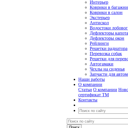
Интерьер
Коврики в багажн
Коврики в салон
Экстерьер
Антискол
Водостоки лобовог
Дефлекторы капот
Дефлекторы окон
Рейлинги
Решетки радиатора
Перевозка собак
Решетки для перев
Автогамаки
Чехлы на сиденья
Запчасти для авто
Наши работы
О компании
Статьи
О компании
Ново
сертификат ТМ
Контакты