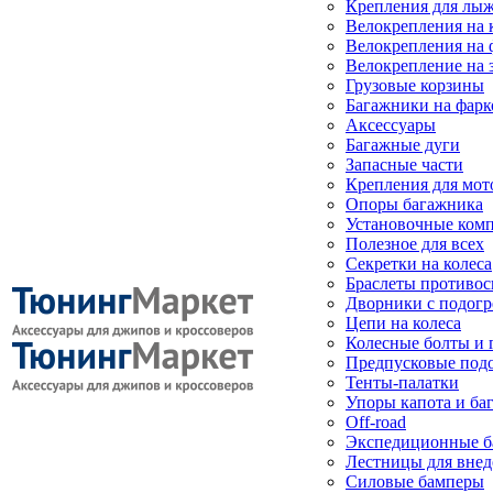
Крепления для лыж
Велокрепления на
Велокрепления на 
Велокрепление на 
Грузовые корзины
Багажники на фарк
Аксессуары
Багажные дуги
Запасные части
Крепления для мот
Опоры багажника
Установочные ком
Полезное для всех
Секретки на колеса
Браслеты противо
Дворники с подогр
Цепи на колеса
Колесные болты и 
Предпусковые под
Тенты-палатки
Упоры капота и ба
Off-road
Экспедиционные б
Лестницы для вне
Силовые бамперы