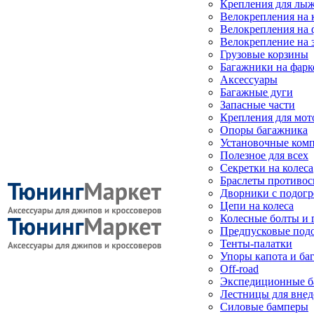
Крепления для лыж
Велокрепления на
Велокрепления на 
Велокрепление на 
Грузовые корзины
Багажники на фарк
Аксессуары
Багажные дуги
Запасные части
Крепления для мот
Опоры багажника
Установочные ком
Полезное для всех
Секретки на колеса
Браслеты противо
Дворники с подогр
Цепи на колеса
Колесные болты и 
Предпусковые под
Тенты-палатки
Упоры капота и ба
Off-road
Экспедиционные б
Лестницы для вне
Силовые бамперы