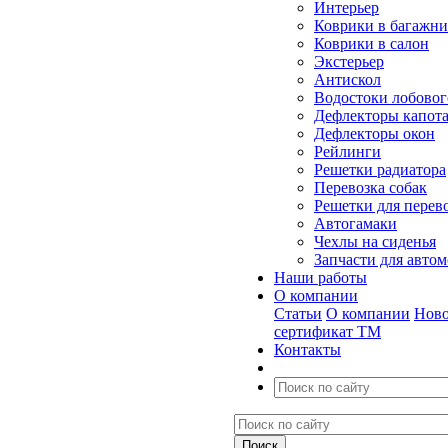
Интерьер
Коврики в багажн
Коврики в салон
Экстерьер
Антискол
Водостоки лобовог
Дефлекторы капот
Дефлекторы окон
Рейлинги
Решетки радиатора
Перевозка собак
Решетки для перев
Автогамаки
Чехлы на сиденья
Запчасти для авто
Наши работы
О компании
Статьи
О компании
Ново
сертификат ТМ
Контакты