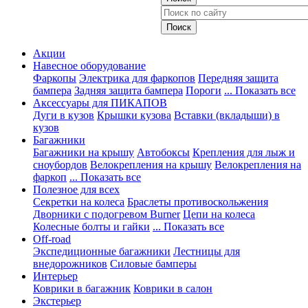
Акции
Навесное оборудование
Фаркопы
Электрика для фаркопов
Передняя защита
бампера
Задняя защита бампера
Пороги
... Показать все
Аксессуары для ПИКАПОВ
Дуги в кузов
Крышки кузова
Вставки (вкладыши) в
кузов
Багажники
Багажники на крышу
Автобоксы
Крепления для лыж и
сноубордов
Велокрепления на крышу
Велокрепления на
фаркоп
... Показать все
Полезное для всех
Секретки на колеса
Браслеты противоскольжения
Дворники с подогревом Burner
Цепи на колеса
Колесные болты и гайки
... Показать все
Off-road
Экспедиционные багажники
Лестницы для
внедорожников
Силовые бамперы
Интерьер
Коврики в багажник
Коврики в салон
Экстерьер