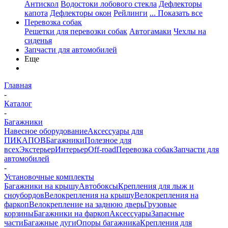
Антискол
Водостоки лобового стекла
Дефлекторы
капота
Дефлекторы окон
Рейлинги
... Показать все
Перевозка собак
Решетки для перевозки собак
Автогамаки
Чехлы на
сиденья
Запчасти для автомобилей
Еще
Главная
-
Каталог
-
Багажники
Навесное оборудование
Аксессуары для
ПИКАПОВ
Багажники
Полезное для
всех
Экстерьер
Интерьер
Off-road
Перевозка собак
Запчасти для
автомобилей
-
Установочные комплекты
Багажники на крышу
Автобоксы
Крепления для лыж и
сноубордов
Велокрепления на крышу
Велокрепления на
фаркоп
Велокрепление на заднюю дверь
Грузовые
корзины
Багажники на фаркоп
Аксессуары
Запасные
части
Багажные дуги
Опоры багажника
Крепления для