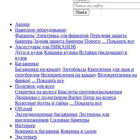
Акции
Навесное оборудование
Фаркопы
Электрика для фаркопов
Передняя защита
бампера
Задняя защита бампера
Пороги
... Показать все
Аксессуары для ПИКАПОВ
Дуги в кузов
Крышки кузова
Вставки (вкладыши) в
кузов
Багажники
Багажники на крышу
Автобоксы
Крепления для лыж и
сноубордов
Велокрепления на крышу
Велокрепления на
фаркоп
... Показать все
Полезное для всех
Секретки на колеса
Браслеты противоскольжения
Дворники с подогревом Burner
Цепи на колеса
Колесные болты и гайки
... Показать все
Off-road
Экспедиционные багажники
Лестницы для
внедорожников
Силовые бамперы
Интерьер
Коврики в багажник
Коврики в салон
Экстерьер