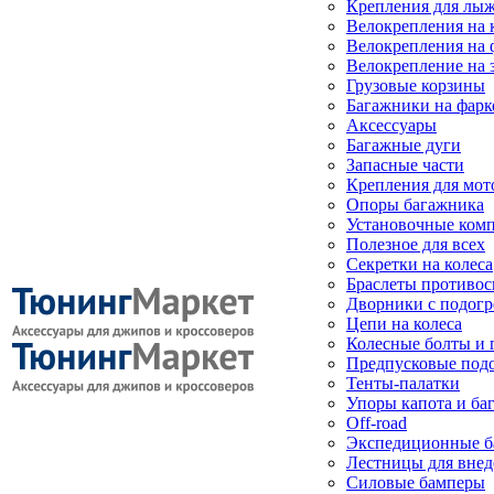
Крепления для лыж
Велокрепления на
Велокрепления на 
Велокрепление на 
Грузовые корзины
Багажники на фарк
Аксессуары
Багажные дуги
Запасные части
Крепления для мот
Опоры багажника
Установочные ком
Полезное для всех
Секретки на колеса
Браслеты противо
Дворники с подогр
Цепи на колеса
Колесные болты и 
Предпусковые под
Тенты-палатки
Упоры капота и ба
Off-road
Экспедиционные б
Лестницы для вне
Силовые бамперы