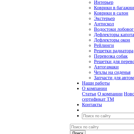
Интерьер
Коврики в багажн
Коврики в салон
Экстерьер
Антискол
Водостоки лобовог
Дефлекторы капот
Дефлекторы окон
Рейлинги
Решетки радиатора
Перевозка собак
Решетки для перев
Автогамаки
Чехлы на сиденья
Запчасти для авто
Наши работы
О компании
Статьи
О компании
Ново
сертификат ТМ
Контакты