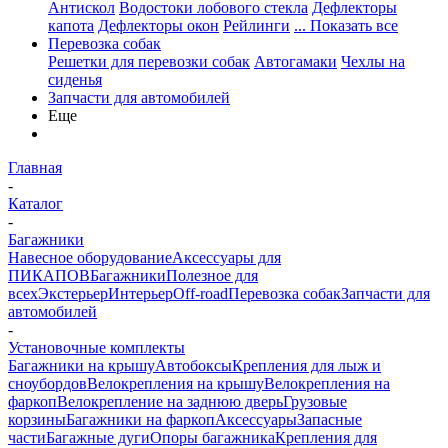
Антискол
Водостоки лобового стекла
Дефлекторы
капота
Дефлекторы окон
Рейлинги
... Показать все
Перевозка собак
Решетки для перевозки собак
Автогамаки
Чехлы на
сиденья
Запчасти для автомобилей
Еще
Главная
-
Каталог
-
Багажники
Навесное оборудование
Аксессуары для
ПИКАПОВ
Багажники
Полезное для
всех
Экстерьер
Интерьер
Off-road
Перевозка собак
Запчасти для
автомобилей
-
Установочные комплекты
Багажники на крышу
Автобоксы
Крепления для лыж и
сноубордов
Велокрепления на крышу
Велокрепления на
фаркоп
Велокрепление на заднюю дверь
Грузовые
корзины
Багажники на фаркоп
Аксессуары
Запасные
части
Багажные дуги
Опоры багажника
Крепления для