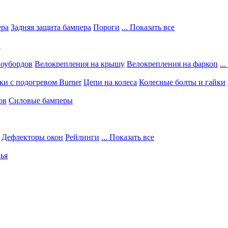
ера
Задняя защита бампера
Пороги
... Показать все
в
ноубордов
Велокрепления на крышу
Велокрепления на фаркоп
..
и с подогревом Burner
Цепи на колеса
Колесные болты и гайки
ов
Силовые бамперы
Дефлекторы окон
Рейлинги
... Показать все
ья