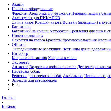
Акции
Навесное оборудование
Фаркопы
Электрика для фаркопов
Передняя защита бамп
Аксессуары для ПИКАПОВ
Дуги в кузов
Крышки кузова
Вставки (вкладыши) в кузо
Багажники
Багажники на крышу
Автобоксы
Крепления для лыж и с
Полезное для всех
Секретки на колеса
Браслеты противоскольжения
Дворник
Off-road
Экспедиционные багажники
Лестницы для внедорожник
Интерьер
Коврики в багажник
Коврики в салон
Экстерьер
Антискол
Водостоки лобового стекла
Дефлекторы капота
Перевозка собак
Решетки для перевозки собак
Автогамаки
Чехлы на сиден
Запчасти для автомобилей
Еще
Главная
-
Каталог
-