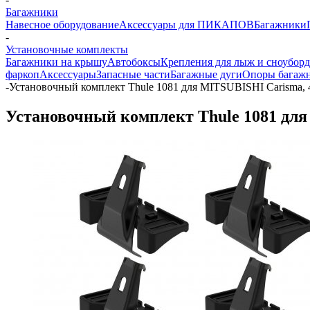
Багажники
Навесное оборудование
Аксессуары для ПИКАПОВ
Багажники
-
Установочные комплекты
Багажники на крышу
Автобоксы
Крепления для лыж и сноубор
фаркоп
Аксессуары
Запасные части
Багажные дуги
Опоры багаж
-
Установочный комплект Thule 1081 для MITSUBISHI Carisma, 4
Установочный комплект Thule 1081 для 