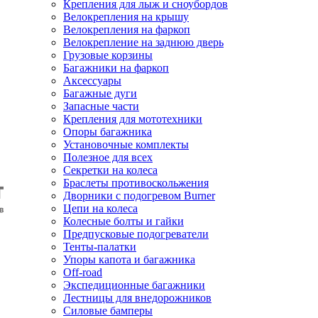
Крепления для лыж и сноубордов
Велокрепления на крышу
Велокрепления на фаркоп
Велокрепление на заднюю дверь
Грузовые корзины
Багажники на фаркоп
Аксессуары
Багажные дуги
Запасные части
Крепления для мототехники
Опоры багажника
Установочные комплекты
Полезное для всех
Секретки на колеса
Браслеты противоскольжения
Дворники с подогревом Burner
Цепи на колеса
Колесные болты и гайки
Предпусковые подогреватели
Тенты-палатки
Упоры капота и багажника
Off-road
Экспедиционные багажники
Лестницы для внедорожников
Силовые бамперы