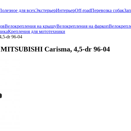
Полезное для всех
Экстерьер
Интерьер
Off-road
Перевозка собак
Зап
дов
Велокрепления на крышу
Велокрепления на фаркоп
Велокрепл
ника
Крепления для мототехники
,5-dr 96-04
MITSUBISHI Carisma, 4,5-dr 96-04