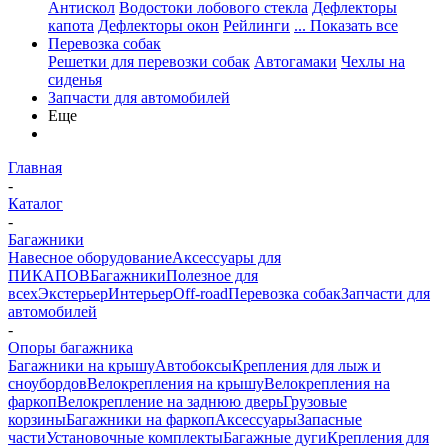
Антискол
Водостоки лобового стекла
Дефлекторы
капота
Дефлекторы окон
Рейлинги
... Показать все
Перевозка собак
Решетки для перевозки собак
Автогамаки
Чехлы на
сиденья
Запчасти для автомобилей
Еще
Главная
-
Каталог
-
Багажники
Навесное оборудование
Аксессуары для
ПИКАПОВ
Багажники
Полезное для
всех
Экстерьер
Интерьер
Off-road
Перевозка собак
Запчасти для
автомобилей
-
Опоры багажника
Багажники на крышу
Автобоксы
Крепления для лыж и
сноубордов
Велокрепления на крышу
Велокрепления на
фаркоп
Велокрепление на заднюю дверь
Грузовые
корзины
Багажники на фаркоп
Аксессуары
Запасные
части
Установочные комплекты
Багажные дуги
Крепления для