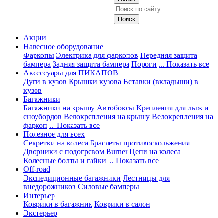
Акции
Навесное оборудование
Фаркопы
Электрика для фаркопов
Передняя защита
бампера
Задняя защита бампера
Пороги
... Показать все
Аксессуары для ПИКАПОВ
Дуги в кузов
Крышки кузова
Вставки (вкладыши) в
кузов
Багажники
Багажники на крышу
Автобоксы
Крепления для лыж и
сноубордов
Велокрепления на крышу
Велокрепления на
фаркоп
... Показать все
Полезное для всех
Секретки на колеса
Браслеты противоскольжения
Дворники с подогревом Burner
Цепи на колеса
Колесные болты и гайки
... Показать все
Off-road
Экспедиционные багажники
Лестницы для
внедорожников
Силовые бамперы
Интерьер
Коврики в багажник
Коврики в салон
Экстерьер