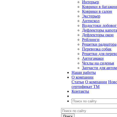
Интерьер
Коврики в багажн
Коврики в салон
Экстерьер
Антискол
Водостоки лобовог
Дефлекторы капот
Дефлекторы окон
Рейлинги
Решетки радиатора
Перевозка собак
Решетки для перев
Автогамаки
Чехлы на сиденья
Запчасти для авто
Наши работы
О компании
Статьи
О компании
Ново
сертификат ТМ
Контакты