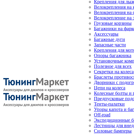
Крепления для лыж
Велокрепления на
Велокрепления на 
Велокрепление на 
Грузовые корзины
Багажники на фарк
Аксессуары
Багажные дуги
Запасные части
Крепления для мот
Опоры багажника
Установочные ком
Полезное для всех
Секретки на колеса
Браслеты противо
Дворники с подогр
Цепи на колеса
Колесные болты и 
Предпусковые под
Тенты-палатки
Упоры капота и ба
Off-road
Экспедиционные б
Лестницы для вне
Силовые бамперы