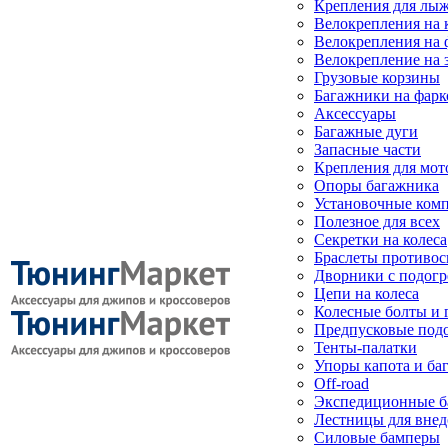
Крепления для лыж
Велокрепления на
Велокрепления на 
Велокрепление на 
Грузовые корзины
Багажники на фарк
Аксессуары
Багажные дуги
Запасные части
Крепления для мот
Опоры багажника
Установочные ком
Полезное для всех
Секретки на колеса
Браслеты противо
Дворники с подогр
Цепи на колеса
Колесные болты и 
Предпусковые под
Тенты-палатки
Упоры капота и ба
Off-road
Экспедиционные б
Лестницы для вне
Силовые бамперы