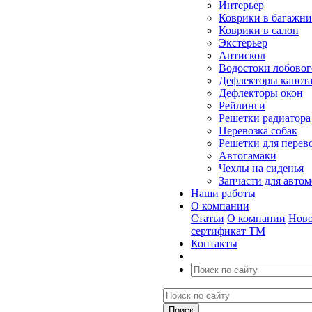
Интерьер
Коврики в багажн
Коврики в салон
Экстерьер
Антискол
Водостоки лобовог
Дефлекторы капот
Дефлекторы окон
Рейлинги
Решетки радиатора
Перевозка собак
Решетки для перев
Автогамаки
Чехлы на сиденья
Запчасти для авто
Наши работы
О компании
Статьи
О компании
Ново
сертификат ТМ
Контакты