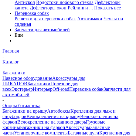
Антискол
Водостоки лобового стекла
Дефлекторы
капота
Дефлекторы окон
Рейлинги
... Показать все
Перевозка собак
Решетки для перевозки собак
Автогамаки
Чехлы на
сиденья
Запчасти для автомобилей
Еще
Главная
-
Каталог
-
Багажники
Навесное оборудование
Аксессуары для
ПИКАПОВ
Багажники
Полезное для
всех
Экстерьер
Интерьер
Off-road
Перевозка собак
Запчасти для
автомобилей
-
Опоры багажника
Багажники на крышу
Автобоксы
Крепления для лыж и
сноубордов
Велокрепления на крышу
Велокрепления на
фаркоп
Велокрепление на заднюю дверь
Грузовые
корзины
Багажники на фаркоп
Аксессуары
Запасные
части
Установочные комплекты
Багажные дуги
Крепления для