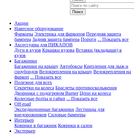
Акции
Навесное оборудование
Фаркопы
Электрика для фаркопов
Передняя защита
бампера
Задняя защита бампера
Пороги
... Показать все
Аксессуары для ПИКАПОВ
Дуги в кузов
Крышки кузова
Вставки (вкладыши) в
кузов
Багажники
Багажники на крышу
Автобоксы
Крепления для лыж и
сноубордов
Велокрепления на крышу
Велокрепления на
фаркоп
... Показать все
Полезное для всех
Секретки на колеса
Браслеты противоскольжения
Дворники с подогревом Burner
Цепи на колеса
Колесные болты и гайки
... Показать все
Off-road
Экспедиционные багажники
Лестницы для
внедорожников
Силовые бамперы
Интерьер
Коврики в багажник
Коврики в салон
Экстерьер