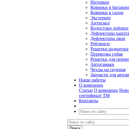
Интерьер
Коврики в багажн
Коврики в салон
Экстерьер
Антискол
Водостоки лобовог
Дефлекторы капот
Дефлекторы окон
Рейлинги
Решетки радиатора
Перевозка собак
Решетки для перев
Автогамаки
Чехлы на сиденья
Запчасти для авто
Наши работы
О компании
Статьи
О компании
Ново
сертификат ТМ
Контакты