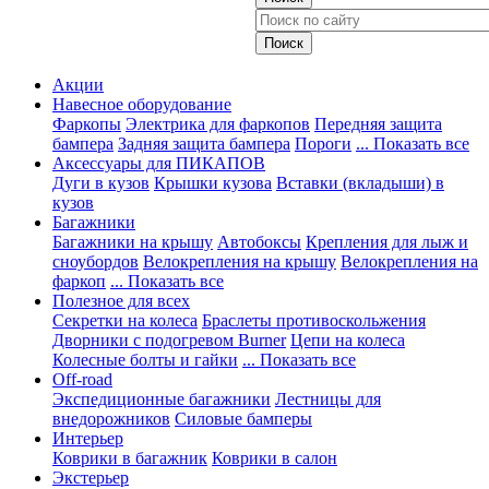
Акции
Навесное оборудование
Фаркопы
Электрика для фаркопов
Передняя защита
бампера
Задняя защита бампера
Пороги
... Показать все
Аксессуары для ПИКАПОВ
Дуги в кузов
Крышки кузова
Вставки (вкладыши) в
кузов
Багажники
Багажники на крышу
Автобоксы
Крепления для лыж и
сноубордов
Велокрепления на крышу
Велокрепления на
фаркоп
... Показать все
Полезное для всех
Секретки на колеса
Браслеты противоскольжения
Дворники с подогревом Burner
Цепи на колеса
Колесные болты и гайки
... Показать все
Off-road
Экспедиционные багажники
Лестницы для
внедорожников
Силовые бамперы
Интерьер
Коврики в багажник
Коврики в салон
Экстерьер