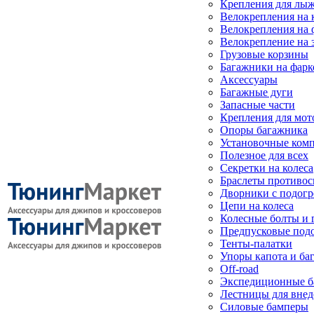
Крепления для лыж
Велокрепления на
Велокрепления на 
Велокрепление на 
Грузовые корзины
Багажники на фарк
Аксессуары
Багажные дуги
Запасные части
Крепления для мот
Опоры багажника
Установочные ком
Полезное для всех
Секретки на колеса
Браслеты противо
Дворники с подогр
Цепи на колеса
Колесные болты и 
Предпусковые под
Тенты-палатки
Упоры капота и ба
Off-road
Экспедиционные б
Лестницы для вне
Силовые бамперы