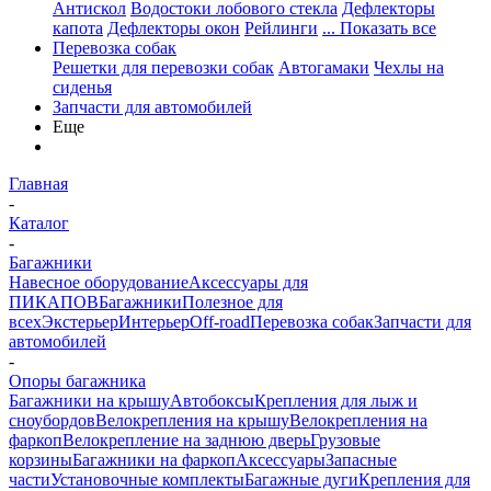
Антискол
Водостоки лобового стекла
Дефлекторы
капота
Дефлекторы окон
Рейлинги
... Показать все
Перевозка собак
Решетки для перевозки собак
Автогамаки
Чехлы на
сиденья
Запчасти для автомобилей
Еще
Главная
-
Каталог
-
Багажники
Навесное оборудование
Аксессуары для
ПИКАПОВ
Багажники
Полезное для
всех
Экстерьер
Интерьер
Off-road
Перевозка собак
Запчасти для
автомобилей
-
Опоры багажника
Багажники на крышу
Автобоксы
Крепления для лыж и
сноубордов
Велокрепления на крышу
Велокрепления на
фаркоп
Велокрепление на заднюю дверь
Грузовые
корзины
Багажники на фаркоп
Аксессуары
Запасные
части
Установочные комплекты
Багажные дуги
Крепления для