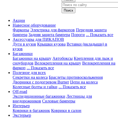
Акции
Навесное оборудование
Фаркопы
Электрика для фаркопов
Передняя защита
бампера
Задняя защита бампера
Пороги
... Показать все
Аксессуары для ПИКАПОВ
Дуги в кузов
Крышки кузова
Вставки (вкладыши) в
кузов
Багажники
Багажники на крышу
Автобоксы
Крепления для лыж и
сноубордов
Велокрепления на крышу
Велокрепления на
фаркоп
... Показать все
Полезное для всех
Секретки на колеса
Браслеты противоскольжения
Дворники с подогревом Burner
Цепи на колеса
Колесные болты и гайки
... Показать все
Off-road
Экспедиционные багажники
Лестницы для
внедорожников
Силовые бамперы
Интерьер
Коврики в багажник
Коврики в салон
Экстерьер