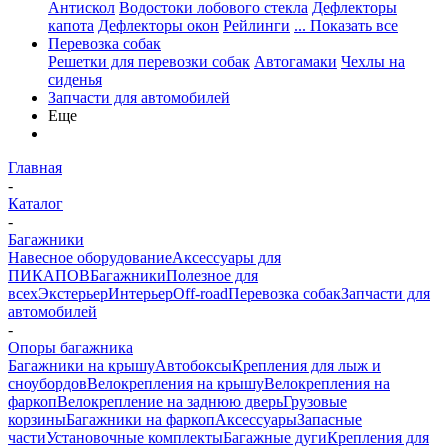
Антискол
Водостоки лобового стекла
Дефлекторы
капота
Дефлекторы окон
Рейлинги
... Показать все
Перевозка собак
Решетки для перевозки собак
Автогамаки
Чехлы на
сиденья
Запчасти для автомобилей
Еще
Главная
-
Каталог
-
Багажники
Навесное оборудование
Аксессуары для
ПИКАПОВ
Багажники
Полезное для
всех
Экстерьер
Интерьер
Off-road
Перевозка собак
Запчасти для
автомобилей
-
Опоры багажника
Багажники на крышу
Автобоксы
Крепления для лыж и
сноубордов
Велокрепления на крышу
Велокрепления на
фаркоп
Велокрепление на заднюю дверь
Грузовые
корзины
Багажники на фаркоп
Аксессуары
Запасные
части
Установочные комплекты
Багажные дуги
Крепления для