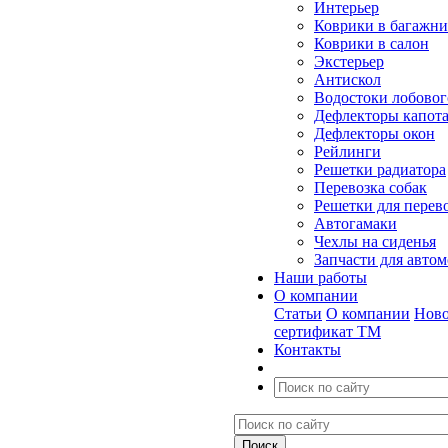
Интерьер
Коврики в багажн
Коврики в салон
Экстерьер
Антискол
Водостоки лобовог
Дефлекторы капот
Дефлекторы окон
Рейлинги
Решетки радиатора
Перевозка собак
Решетки для перев
Автогамаки
Чехлы на сиденья
Запчасти для авто
Наши работы
О компании
Статьи
О компании
Ново
сертификат ТМ
Контакты