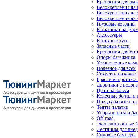
Крепления для лыж
Велокрепления на
Велокрепления на 
Велокрепление на 
Грузовые корзины
Багажники на фарк
Аксессуары
Багажные дуги
Запасные части
Крепления для мот
Опоры багажника
Установочные ком
Полезное для всех
Секретки на колеса
Браслеты противо
Дворники с подогр
Цепи на колеса
Колесные болты и 
Предпусковые под
Тенты-палатки
Упоры капота и ба
Off-road
Экспедиционные б
Лестницы для вне
Силовые бамперы