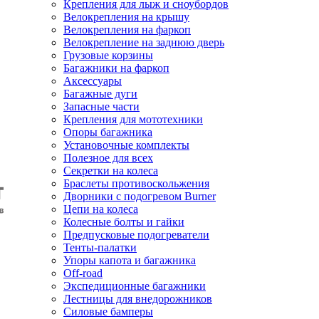
Крепления для лыж и сноубордов
Велокрепления на крышу
Велокрепления на фаркоп
Велокрепление на заднюю дверь
Грузовые корзины
Багажники на фаркоп
Аксессуары
Багажные дуги
Запасные части
Крепления для мототехники
Опоры багажника
Установочные комплекты
Полезное для всех
Секретки на колеса
Браслеты противоскольжения
Дворники с подогревом Burner
Цепи на колеса
Колесные болты и гайки
Предпусковые подогреватели
Тенты-палатки
Упоры капота и багажника
Off-road
Экспедиционные багажники
Лестницы для внедорожников
Силовые бамперы