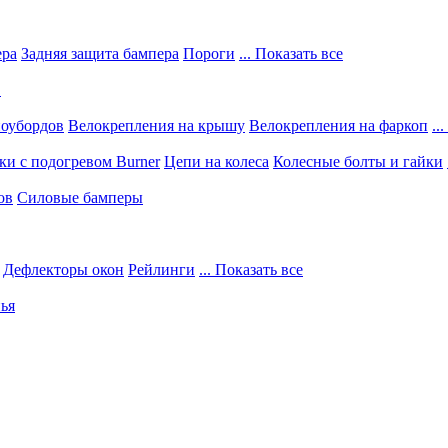
ера
Задняя защита бампера
Пороги
... Показать все
в
ноубордов
Велокрепления на крышу
Велокрепления на фаркоп
..
и с подогревом Burner
Цепи на колеса
Колесные болты и гайки
ов
Силовые бамперы
Дефлекторы окон
Рейлинги
... Показать все
ья