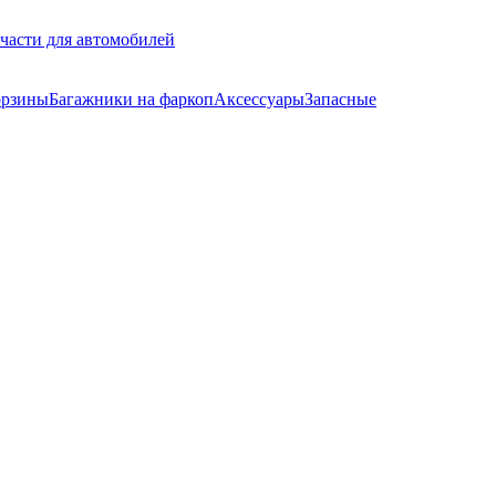
части для автомобилей
орзины
Багажники на фаркоп
Аксессуары
Запасные