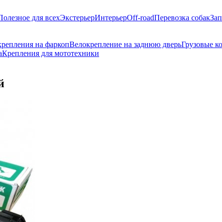
Полезное для всех
Экстерьер
Интерьер
Off-road
Перевозка собак
Зап
репления на фаркоп
Велокрепление на заднюю дверь
Грузовые к
а
Крепления для мототехники
й