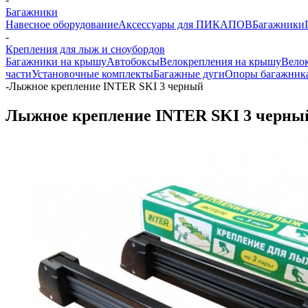
Багажники
Навесное оборудование
Аксессуары для ПИКАПОВ
Багажники
-
Крепления для лыж и сноубордов
Багажники на крышу
Автобоксы
Велокрепления на крышу
Велок
части
Установочные комплекты
Багажные дуги
Опоры багажник
-
Лыжное крепление INTER SKI 3 черный
Лыжное крепление INTER SKI 3 черны