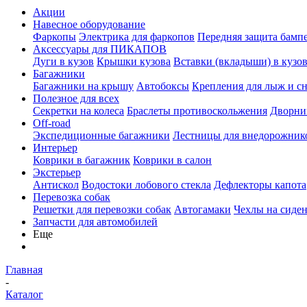
Акции
Навесное оборудование
Фаркопы
Электрика для фаркопов
Передняя защита бамп
Аксессуары для ПИКАПОВ
Дуги в кузов
Крышки кузова
Вставки (вкладыши) в кузо
Багажники
Багажники на крышу
Автобоксы
Крепления для лыж и с
Полезное для всех
Секретки на колеса
Браслеты противоскольжения
Дворник
Off-road
Экспедиционные багажники
Лестницы для внедорожник
Интерьер
Коврики в багажник
Коврики в салон
Экстерьер
Антискол
Водостоки лобового стекла
Дефлекторы капота
Перевозка собак
Решетки для перевозки собак
Автогамаки
Чехлы на сиден
Запчасти для автомобилей
Еще
Главная
-
Каталог
-