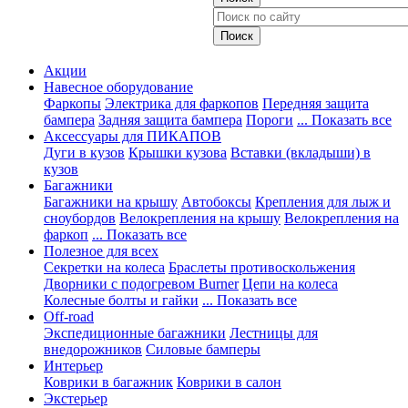
Акции
Навесное оборудование
Фаркопы
Электрика для фаркопов
Передняя защита
бампера
Задняя защита бампера
Пороги
... Показать все
Аксессуары для ПИКАПОВ
Дуги в кузов
Крышки кузова
Вставки (вкладыши) в
кузов
Багажники
Багажники на крышу
Автобоксы
Крепления для лыж и
сноубордов
Велокрепления на крышу
Велокрепления на
фаркоп
... Показать все
Полезное для всех
Секретки на колеса
Браслеты противоскольжения
Дворники с подогревом Burner
Цепи на колеса
Колесные болты и гайки
... Показать все
Off-road
Экспедиционные багажники
Лестницы для
внедорожников
Силовые бамперы
Интерьер
Коврики в багажник
Коврики в салон
Экстерьер