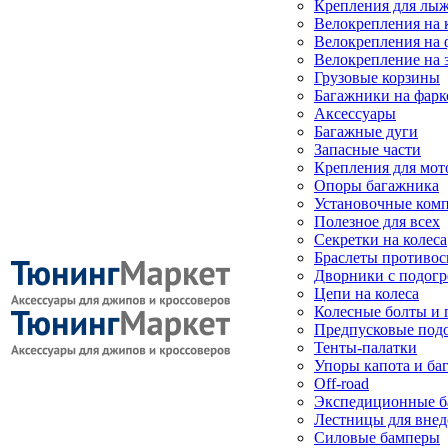
Крепления для лыж
Велокрепления на
Велокрепления на 
Велокрепление на 
Грузовые корзины
Багажники на фарк
Аксессуары
Багажные дуги
Запасные части
Крепления для мот
Опоры багажника
Установочные ком
Полезное для всех
Секретки на колеса
Браслеты противо
Дворники с подогр
Цепи на колеса
Колесные болты и 
Предпусковые под
Тенты-палатки
Упоры капота и ба
Off-road
Экспедиционные б
Лестницы для вне
Силовые бамперы