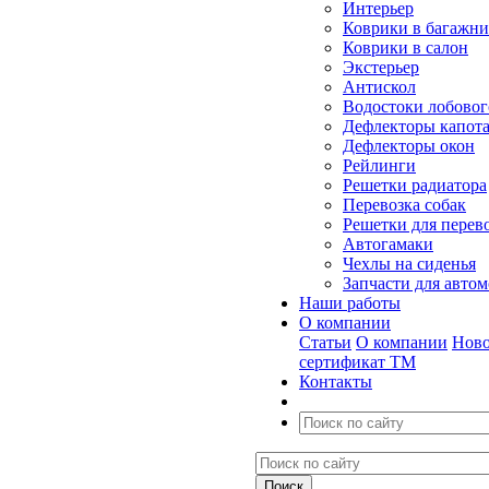
Интерьер
Коврики в багажн
Коврики в салон
Экстерьер
Антискол
Водостоки лобовог
Дефлекторы капот
Дефлекторы окон
Рейлинги
Решетки радиатора
Перевозка собак
Решетки для перев
Автогамаки
Чехлы на сиденья
Запчасти для авто
Наши работы
О компании
Статьи
О компании
Ново
сертификат ТМ
Контакты