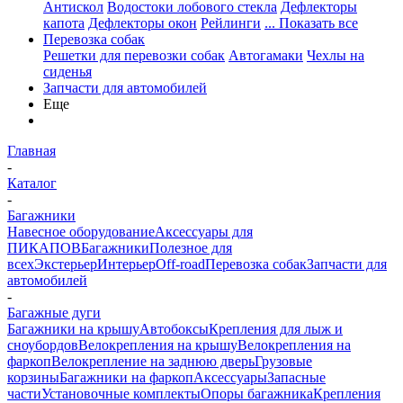
Антискол
Водостоки лобового стекла
Дефлекторы
капота
Дефлекторы окон
Рейлинги
... Показать все
Перевозка собак
Решетки для перевозки собак
Автогамаки
Чехлы на
сиденья
Запчасти для автомобилей
Еще
Главная
-
Каталог
-
Багажники
Навесное оборудование
Аксессуары для
ПИКАПОВ
Багажники
Полезное для
всех
Экстерьер
Интерьер
Off-road
Перевозка собак
Запчасти для
автомобилей
-
Багажные дуги
Багажники на крышу
Автобоксы
Крепления для лыж и
сноубордов
Велокрепления на крышу
Велокрепления на
фаркоп
Велокрепление на заднюю дверь
Грузовые
корзины
Багажники на фаркоп
Аксессуары
Запасные
части
Установочные комплекты
Опоры багажника
Крепления