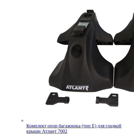
Комплект опор багажника (тип E) для гладкой
крыши Атлант 7002