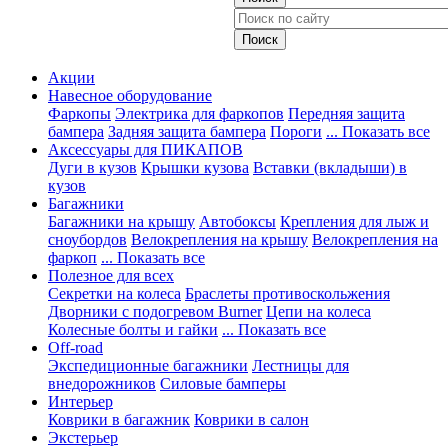
Акции
Навесное оборудование
Фаркопы
Электрика для фаркопов
Передняя защита
бампера
Задняя защита бампера
Пороги
... Показать все
Аксессуары для ПИКАПОВ
Дуги в кузов
Крышки кузова
Вставки (вкладыши) в
кузов
Багажники
Багажники на крышу
Автобоксы
Крепления для лыж и
сноубордов
Велокрепления на крышу
Велокрепления на
фаркоп
... Показать все
Полезное для всех
Секретки на колеса
Браслеты противоскольжения
Дворники с подогревом Burner
Цепи на колеса
Колесные болты и гайки
... Показать все
Off-road
Экспедиционные багажники
Лестницы для
внедорожников
Силовые бамперы
Интерьер
Коврики в багажник
Коврики в салон
Экстерьер