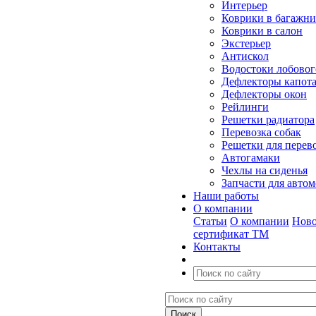
Интерьер
Коврики в багажн
Коврики в салон
Экстерьер
Антискол
Водостоки лобовог
Дефлекторы капот
Дефлекторы окон
Рейлинги
Решетки радиатора
Перевозка собак
Решетки для перев
Автогамаки
Чехлы на сиденья
Запчасти для авто
Наши работы
О компании
Статьи
О компании
Ново
сертификат ТМ
Контакты