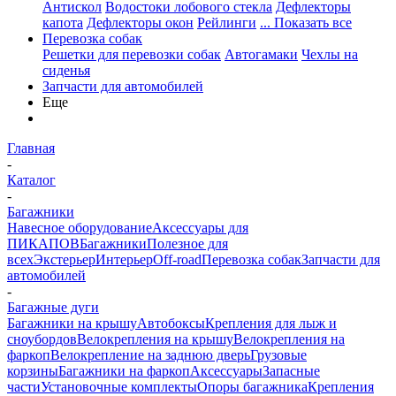
Антискол
Водостоки лобового стекла
Дефлекторы
капота
Дефлекторы окон
Рейлинги
... Показать все
Перевозка собак
Решетки для перевозки собак
Автогамаки
Чехлы на
сиденья
Запчасти для автомобилей
Еще
Главная
-
Каталог
-
Багажники
Навесное оборудование
Аксессуары для
ПИКАПОВ
Багажники
Полезное для
всех
Экстерьер
Интерьер
Off-road
Перевозка собак
Запчасти для
автомобилей
-
Багажные дуги
Багажники на крышу
Автобоксы
Крепления для лыж и
сноубордов
Велокрепления на крышу
Велокрепления на
фаркоп
Велокрепление на заднюю дверь
Грузовые
корзины
Багажники на фаркоп
Аксессуары
Запасные
части
Установочные комплекты
Опоры багажника
Крепления