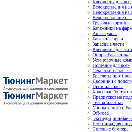
Крепления для лыж
Велокрепления на
Велокрепления на 
Велокрепление на 
Грузовые корзины
Багажники на фарк
Аксессуары
Багажные дуги
Запасные части
Крепления для мот
Опоры багажника
Установочные ком
Полезное для всех
Секретки на колеса
Браслеты противо
Дворники с подогр
Цепи на колеса
Колесные болты и 
Предпусковые под
Тенты-палатки
Упоры капота и ба
Off-road
Экспедиционные б
Лестницы для вне
Силовые бамперы