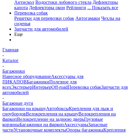
Антискол
Водостоки лобового стекла
Дефлекторы
капота
Дефлекторы окон
Рейлинги
... Показать все
Перевозка собак
Решетки для перевозки собак
Автогамаки
Чехлы на
сиденья
Запчасти для автомобилей
Еще
Главная
-
Каталог
-
Багажники
Навесное оборудование
Аксессуары для
ПИКАПОВ
Багажники
Полезное для
всех
Экстерьер
Интерьер
Off-road
Перевозка собак
Запчасти для
автомобилей
-
Багажные дуги
Багажники на крышу
Автобоксы
Крепления для лыж и
сноубордов
Велокрепления на крышу
Велокрепления на
фаркоп
Велокрепление на заднюю дверь
Грузовые
корзины
Багажники на фаркоп
Аксессуары
Запасные
части
Установочные комплекты
Опоры багажника
Крепления