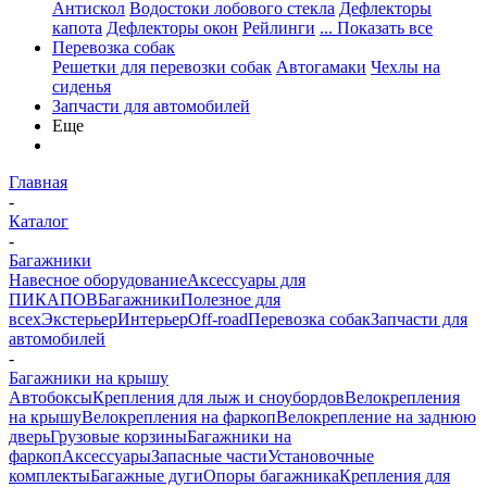
Антискол
Водостоки лобового стекла
Дефлекторы
капота
Дефлекторы окон
Рейлинги
... Показать все
Перевозка собак
Решетки для перевозки собак
Автогамаки
Чехлы на
сиденья
Запчасти для автомобилей
Еще
Главная
-
Каталог
-
Багажники
Навесное оборудование
Аксессуары для
ПИКАПОВ
Багажники
Полезное для
всех
Экстерьер
Интерьер
Off-road
Перевозка собак
Запчасти для
автомобилей
-
Багажники на крышу
Автобоксы
Крепления для лыж и сноубордов
Велокрепления
на крышу
Велокрепления на фаркоп
Велокрепление на заднюю
дверь
Грузовые корзины
Багажники на
фаркоп
Аксессуары
Запасные части
Установочные
комплекты
Багажные дуги
Опоры багажника
Крепления для