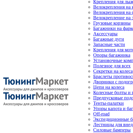
Крепления для лыж
Велокрепления на
Велокрепления на 
Велокрепление на 
Грузовые корзины
Багажники на фарк
Аксессуары
Багажные дуги
Запасные части
Крепления для мот
Опоры багажника
Установочные ком
Полезное для всех
Секретки на колеса
Браслеты противо
Дворники с подогр
Цепи на колеса
Колесные болты и 
Предпусковые под
Тенты-палатки
Упоры капота и ба
Off-road
Экспедиционные б
Лестницы для вне
Силовые бамперы