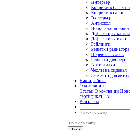
Интерьер
Коврики в багажн
Коврики в салон
Экстерьер
Антискол
Водостоки лобовог
Дефлекторы капот
Дефлекторы окон
Рейлинги
Решетки радиатора
Перевозка собак
Решетки для перев
Автогамаки
Чехлы на сиденья
Запчасти для авто
Наши работы
О компании
Статьи
О компании
Ново
сертификат ТМ
Контакты