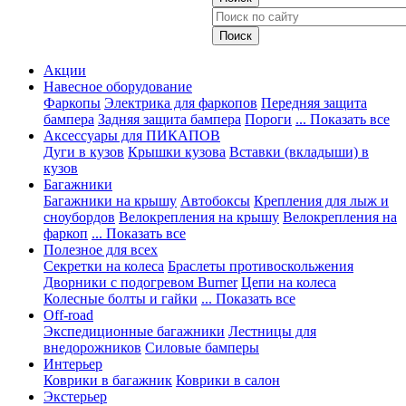
Акции
Навесное оборудование
Фаркопы
Электрика для фаркопов
Передняя защита
бампера
Задняя защита бампера
Пороги
... Показать все
Аксессуары для ПИКАПОВ
Дуги в кузов
Крышки кузова
Вставки (вкладыши) в
кузов
Багажники
Багажники на крышу
Автобоксы
Крепления для лыж и
сноубордов
Велокрепления на крышу
Велокрепления на
фаркоп
... Показать все
Полезное для всех
Секретки на колеса
Браслеты противоскольжения
Дворники с подогревом Burner
Цепи на колеса
Колесные болты и гайки
... Показать все
Off-road
Экспедиционные багажники
Лестницы для
внедорожников
Силовые бамперы
Интерьер
Коврики в багажник
Коврики в салон
Экстерьер