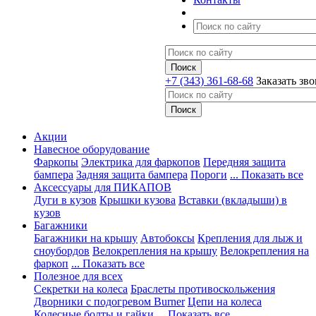
+7 (343) 361-68-68
Заказать зв
Акции
Навесное оборудование
Фаркопы
Электрика для фаркопов
Передняя защита
бампера
Задняя защита бампера
Пороги
... Показать все
Аксессуары для ПИКАПОВ
Дуги в кузов
Крышки кузова
Вставки (вкладыши) в
кузов
Багажники
Багажники на крышу
Автобоксы
Крепления для лыж и
сноубордов
Велокрепления на крышу
Велокрепления на
фаркоп
... Показать все
Полезное для всех
Секретки на колеса
Браслеты противоскольжения
Дворники с подогревом Burner
Цепи на колеса
Колесные болты и гайки
... Показать все