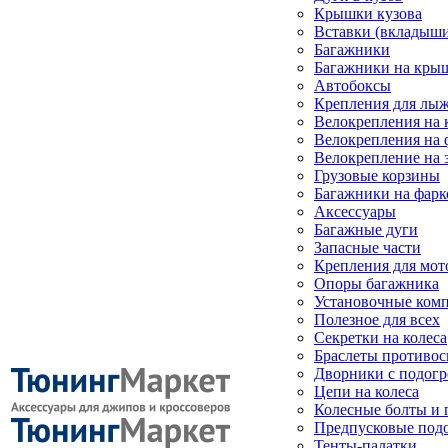
Крышки кузова
Вставки (вкладыши
Багажники
Багажники на кры
Автобоксы
Крепления для лыж
Велокрепления на
Велокрепления на 
Велокрепление на 
Грузовые корзины
Багажники на фарк
Аксессуары
Багажные дуги
Запасные части
Крепления для мот
Опоры багажника
Установочные ком
Полезное для всех
Секретки на колеса
Браслеты противо
Дворники с подогр
Цепи на колеса
Колесные болты и 
Предпусковые под
Тенты-палатки