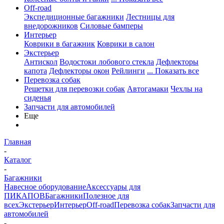
Off-road
Экспедиционные багажники
Лестницы для
внедорожников
Силовые бамперы
Интерьер
Коврики в багажник
Коврики в салон
Экстерьер
Антискол
Водостоки лобового стекла
Дефлекторы
капота
Дефлекторы окон
Рейлинги
... Показать все
Перевозка собак
Решетки для перевозки собак
Автогамаки
Чехлы на
сиденья
Запчасти для автомобилей
Еще
Главная
-
Каталог
-
Багажники
Навесное оборудование
Аксессуары для
ПИКАПОВ
Багажники
Полезное для
всех
Экстерьер
Интерьер
Off-road
Перевозка собак
Запчасти для
автомобилей
-