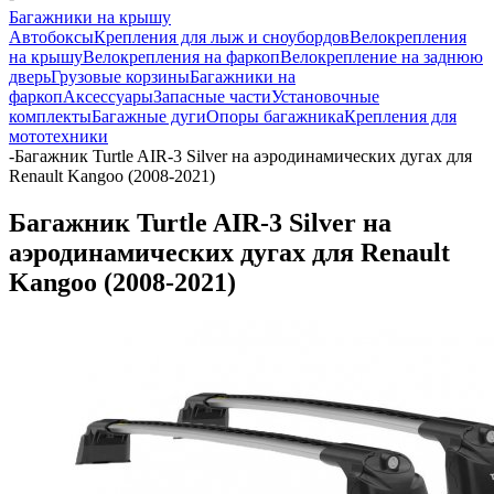
Багажники на крышу
Автобоксы
Крепления для лыж и сноубордов
Велокрепления
на крышу
Велокрепления на фаркоп
Велокрепление на заднюю
дверь
Грузовые корзины
Багажники на
фаркоп
Аксессуары
Запасные части
Установочные
комплекты
Багажные дуги
Опоры багажника
Крепления для
мототехники
-
Багажник Turtle AIR-3 Silver на аэродинамических дугах для
Renault Kangoo (2008-2021)
Багажник Turtle AIR-3 Silver на
аэродинамических дугах для Renault
Kangoo (2008-2021)