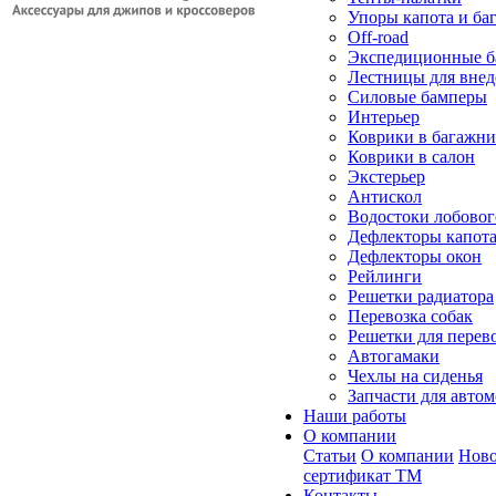
Упоры капота и ба
Off-road
Экспедиционные б
Лестницы для вне
Силовые бамперы
Интерьер
Коврики в багажн
Коврики в салон
Экстерьер
Антискол
Водостоки лобовог
Дефлекторы капот
Дефлекторы окон
Рейлинги
Решетки радиатора
Перевозка собак
Решетки для перев
Автогамаки
Чехлы на сиденья
Запчасти для авто
Наши работы
О компании
Статьи
О компании
Ново
сертификат ТМ
Контакты