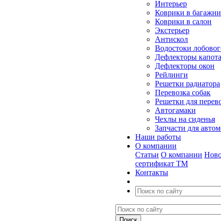
Интерьер
Коврики в багажн
Коврики в салон
Экстерьер
Антискол
Водостоки лобовог
Дефлекторы капот
Дефлекторы окон
Рейлинги
Решетки радиатора
Перевозка собак
Решетки для перев
Автогамаки
Чехлы на сиденья
Запчасти для авто
Наши работы
О компании
Статьи
О компании
Ново
сертификат ТМ
Контакты