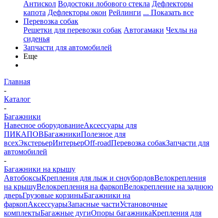
Антискол
Водостоки лобового стекла
Дефлекторы
капота
Дефлекторы окон
Рейлинги
... Показать все
Перевозка собак
Решетки для перевозки собак
Автогамаки
Чехлы на
сиденья
Запчасти для автомобилей
Еще
Главная
-
Каталог
-
Багажники
Навесное оборудование
Аксессуары для
ПИКАПОВ
Багажники
Полезное для
всех
Экстерьер
Интерьер
Off-road
Перевозка собак
Запчасти для
автомобилей
-
Багажники на крышу
Автобоксы
Крепления для лыж и сноубордов
Велокрепления
на крышу
Велокрепления на фаркоп
Велокрепление на заднюю
дверь
Грузовые корзины
Багажники на
фаркоп
Аксессуары
Запасные части
Установочные
комплекты
Багажные дуги
Опоры багажника
Крепления для