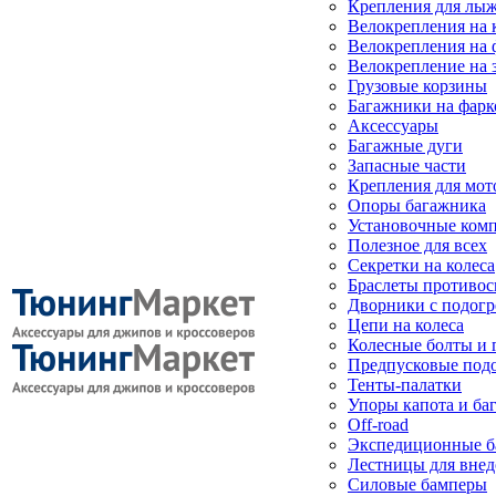
Крепления для лыж
Велокрепления на
Велокрепления на 
Велокрепление на 
Грузовые корзины
Багажники на фарк
Аксессуары
Багажные дуги
Запасные части
Крепления для мот
Опоры багажника
Установочные ком
Полезное для всех
Секретки на колеса
Браслеты противо
Дворники с подогр
Цепи на колеса
Колесные болты и 
Предпусковые под
Тенты-палатки
Упоры капота и ба
Off-road
Экспедиционные б
Лестницы для вне
Силовые бамперы