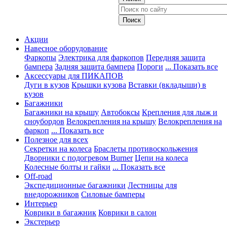
Акции
Навесное оборудование
Фаркопы
Электрика для фаркопов
Передняя защита
бампера
Задняя защита бампера
Пороги
... Показать все
Аксессуары для ПИКАПОВ
Дуги в кузов
Крышки кузова
Вставки (вкладыши) в
кузов
Багажники
Багажники на крышу
Автобоксы
Крепления для лыж и
сноубордов
Велокрепления на крышу
Велокрепления на
фаркоп
... Показать все
Полезное для всех
Секретки на колеса
Браслеты противоскольжения
Дворники с подогревом Burner
Цепи на колеса
Колесные болты и гайки
... Показать все
Off-road
Экспедиционные багажники
Лестницы для
внедорожников
Силовые бамперы
Интерьер
Коврики в багажник
Коврики в салон
Экстерьер