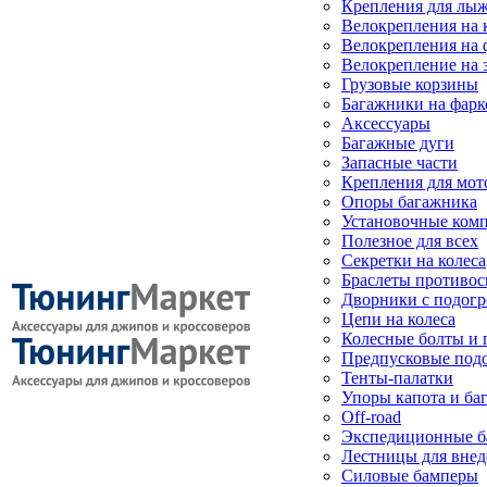
Крепления для лыж
Велокрепления на
Велокрепления на 
Велокрепление на 
Грузовые корзины
Багажники на фарк
Аксессуары
Багажные дуги
Запасные части
Крепления для мот
Опоры багажника
Установочные ком
Полезное для всех
Секретки на колеса
Браслеты противо
Дворники с подогр
Цепи на колеса
Колесные болты и 
Предпусковые под
Тенты-палатки
Упоры капота и ба
Off-road
Экспедиционные б
Лестницы для вне
Силовые бамперы