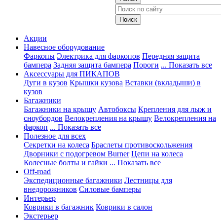
Акции
Навесное оборудование
Фаркопы
Электрика для фаркопов
Передняя защита
бампера
Задняя защита бампера
Пороги
... Показать все
Аксессуары для ПИКАПОВ
Дуги в кузов
Крышки кузова
Вставки (вкладыши) в
кузов
Багажники
Багажники на крышу
Автобоксы
Крепления для лыж и
сноубордов
Велокрепления на крышу
Велокрепления на
фаркоп
... Показать все
Полезное для всех
Секретки на колеса
Браслеты противоскольжения
Дворники с подогревом Burner
Цепи на колеса
Колесные болты и гайки
... Показать все
Off-road
Экспедиционные багажники
Лестницы для
внедорожников
Силовые бамперы
Интерьер
Коврики в багажник
Коврики в салон
Экстерьер