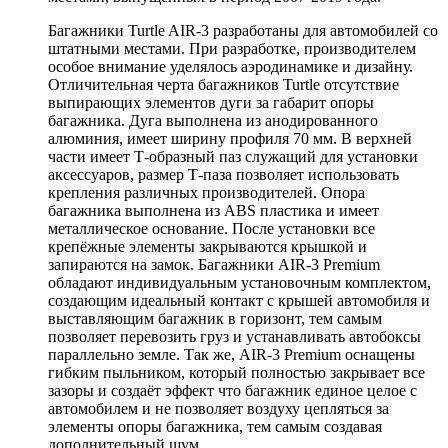
Багажники Turtle AIR-3 разработаны для автомобилей со
штатными местами. При разработке, производителем
особое внимание уделялось аэродинамике и дизайну.
Отличительная черта багажников Turtle отсутствие
выпирающих элементов дуги за габарит опоры
багажника. Дуга выполнена из анодированного
алюминия, имеет ширину профиля 70 мм. В верхней
части имеет Т-образный паз служащий для установки
аксессуаров, размер Т-паза позволяет использовать
крепления различных производителей. Опора
багажника выполнена из ABS пластика и имеет
металлическое основание. После установки все
крепёжные элементы закрываются крышкой и
запираются на замок. Багажники AIR-3 Premium
обладают индивидуальным установочным комплектом,
создающим идеальный контакт с крышей автомобиля и
выставляющим багажник в горизонт, тем самым
позволяет перевозить груз и устанавливать автобоксы
параллельно земле. Так же, AIR-3 Premium оснащены
гибким пыльником, который полностью закрывает все
зазоры и создаёт эффект что багажник единое целое с
автомобилем и не позволяет воздуху цепляться за
элементы опоры багажника, тем самым создавая
дополнительный шум.