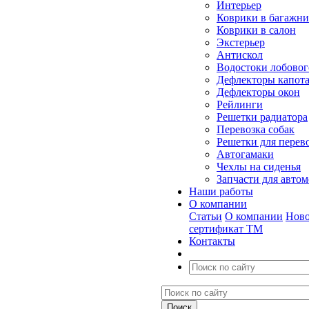
Интерьер
Коврики в багажн
Коврики в салон
Экстерьер
Антискол
Водостоки лобовог
Дефлекторы капот
Дефлекторы окон
Рейлинги
Решетки радиатора
Перевозка собак
Решетки для перев
Автогамаки
Чехлы на сиденья
Запчасти для авто
Наши работы
О компании
Статьи
О компании
Ново
сертификат ТМ
Контакты