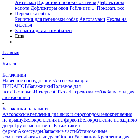
Антискол
Водостоки лобового стекла
Дефлекторы
капота
Дефлекторы окон
Рейлинги
... Показать все
Перевозка собак
Решетки для перевозки собак
Автогамаки
Чехлы на
сиденья
Запчасти для автомобилей
Еще
Главная
-
Каталог
-
Багажники
Навесное оборудование
Аксессуары для
ПИКАПОВ
Багажники
Полезное для
всех
Экстерьер
Интерьер
Off-road
Перевозка собак
Запчасти для
автомобилей
-
Багажники на крышу
Автобоксы
Крепления для лыж и сноубордов
Велокрепления
на крышу
Велокрепления на фаркоп
Велокрепление на заднюю
дверь
Грузовые корзины
Багажники на
фаркоп
Аксессуары
Запасные части
Установочные
комплекты
Багажные дуги
Опоры багажника
Крепления для