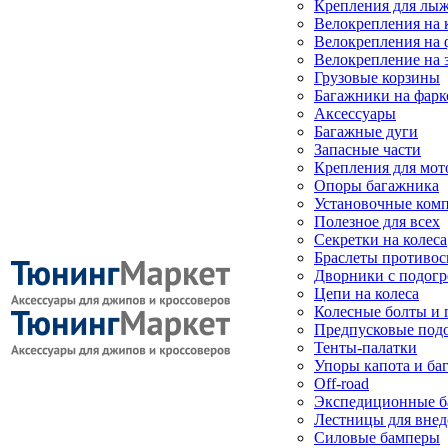
Крепления для лыж
Велокрепления на
Велокрепления на 
Велокрепление на 
Грузовые корзины
Багажники на фарк
Аксессуары
Багажные дуги
Запасные части
Крепления для мот
Опоры багажника
Установочные ком
Полезное для всех
Секретки на колеса
Браслеты противо
Дворники с подогр
Цепи на колеса
Колесные болты и 
Предпусковые под
Тенты-палатки
Упоры капота и ба
Off-road
Экспедиционные б
Лестницы для вне
Силовые бамперы