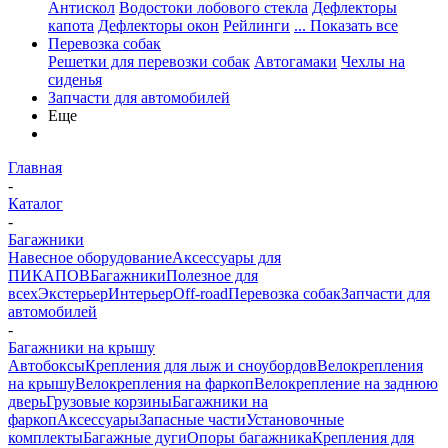
Антискол
Водостоки лобового стекла
Дефлекторы
капота
Дефлекторы окон
Рейлинги
... Показать все
Перевозка собак
Решетки для перевозки собак
Автогамаки
Чехлы на
сиденья
Запчасти для автомобилей
Еще
Главная
-
Каталог
-
Багажники
Навесное оборудование
Аксессуары для
ПИКАПОВ
Багажники
Полезное для
всех
Экстерьер
Интерьер
Off-road
Перевозка собак
Запчасти для
автомобилей
-
Багажники на крышу
Автобоксы
Крепления для лыж и сноубордов
Велокрепления
на крышу
Велокрепления на фаркоп
Велокрепление на заднюю
дверь
Грузовые корзины
Багажники на
фаркоп
Аксессуары
Запасные части
Установочные
комплекты
Багажные дуги
Опоры багажника
Крепления для