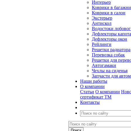
Интерьер
Коврики в багажн
Коврики в салон
Экстерьер
Антискол
Водостоки лобовог
Дефлекторы капот
Дефлекторы окон
Рейлинги
Решетки радиатора
Перевозка собак
Решетки для перев
Автогамаки
Чехлы на сиденья
Запчасти для авто
Наши работы
О компании
Статьи
О компании
Ново
сертификат ТМ
Контакты