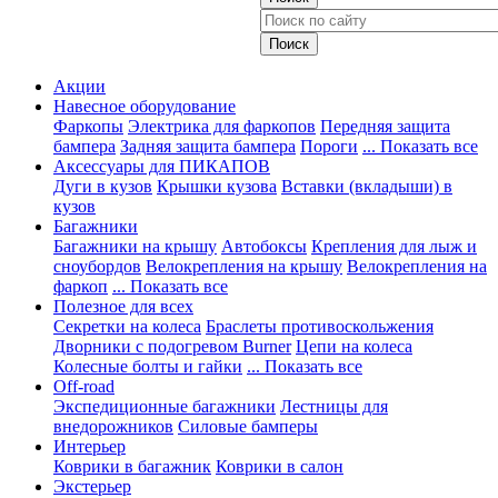
Акции
Навесное оборудование
Фаркопы
Электрика для фаркопов
Передняя защита
бампера
Задняя защита бампера
Пороги
... Показать все
Аксессуары для ПИКАПОВ
Дуги в кузов
Крышки кузова
Вставки (вкладыши) в
кузов
Багажники
Багажники на крышу
Автобоксы
Крепления для лыж и
сноубордов
Велокрепления на крышу
Велокрепления на
фаркоп
... Показать все
Полезное для всех
Секретки на колеса
Браслеты противоскольжения
Дворники с подогревом Burner
Цепи на колеса
Колесные болты и гайки
... Показать все
Off-road
Экспедиционные багажники
Лестницы для
внедорожников
Силовые бамперы
Интерьер
Коврики в багажник
Коврики в салон
Экстерьер