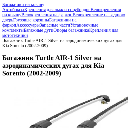
Багажники на крышу
Автобоксы
Крепления для лыж и сноубордов
Велокрепления
на крышу
Велокрепления на фаркоп
Велокрепление на заднюю
дверь
Грузовые корзины
Багажники на
фаркоп
Аксессуары
Запасные части
Установочные
комплекты
Багажные дуги
Опоры багажника
Крепления для
мототехники
-
Багажник Turtle AIR-1 Silver на аэродинамических дугах для
Kia Sorento (2002-2009)
Багажник Turtle AIR-1 Silver на
аэродинамических дугах для Kia
Sorento (2002-2009)