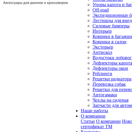
Упоры капота и ба
Off-road
Экспедиционные б
Лестницы для вне
Силовые бамперы
Интерьер
Коврики в багажн
Коврики в салон
Экстерьер
Антискол
Водостоки лобовог
Дефлекторы капот
Дефлекторы окон
Рейлинги
Решетки радиатора
Перевозка собак
Решетки для перев
Автогамаки
Чехлы на сиденья
Запчасти для авто
Наши работы
О компании
Статьи
О компании
Ново
сертификат ТМ
Контакты