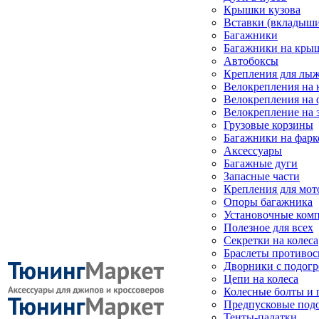
Крышки кузова
Вставки (вкладыши
Багажники
Багажники на кры
Автобоксы
Крепления для лыж
Велокрепления на
Велокрепления на 
Велокрепление на 
Грузовые корзины
Багажники на фарк
Аксессуары
Багажные дуги
Запасные части
Крепления для мот
Опоры багажника
Установочные ком
Полезное для всех
Секретки на колеса
Браслеты противо
Дворники с подогр
Цепи на колеса
Колесные болты и 
Предпусковые под
Тенты-палатки