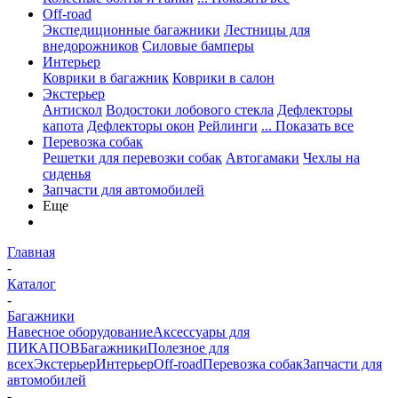
Off-road
Экспедиционные багажники
Лестницы для
внедорожников
Силовые бамперы
Интерьер
Коврики в багажник
Коврики в салон
Экстерьер
Антискол
Водостоки лобового стекла
Дефлекторы
капота
Дефлекторы окон
Рейлинги
... Показать все
Перевозка собак
Решетки для перевозки собак
Автогамаки
Чехлы на
сиденья
Запчасти для автомобилей
Еще
Главная
-
Каталог
-
Багажники
Навесное оборудование
Аксессуары для
ПИКАПОВ
Багажники
Полезное для
всех
Экстерьер
Интерьер
Off-road
Перевозка собак
Запчасти для
автомобилей
-