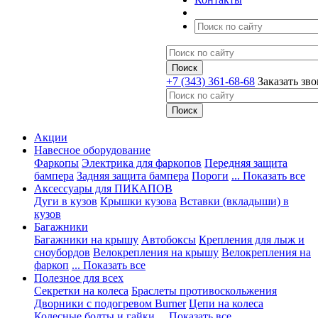
+7 (343) 361-68-68
Заказать зв
Акции
Навесное оборудование
Фаркопы
Электрика для фаркопов
Передняя защита
бампера
Задняя защита бампера
Пороги
... Показать все
Аксессуары для ПИКАПОВ
Дуги в кузов
Крышки кузова
Вставки (вкладыши) в
кузов
Багажники
Багажники на крышу
Автобоксы
Крепления для лыж и
сноубордов
Велокрепления на крышу
Велокрепления на
фаркоп
... Показать все
Полезное для всех
Секретки на колеса
Браслеты противоскольжения
Дворники с подогревом Burner
Цепи на колеса
Колесные болты и гайки
... Показать все