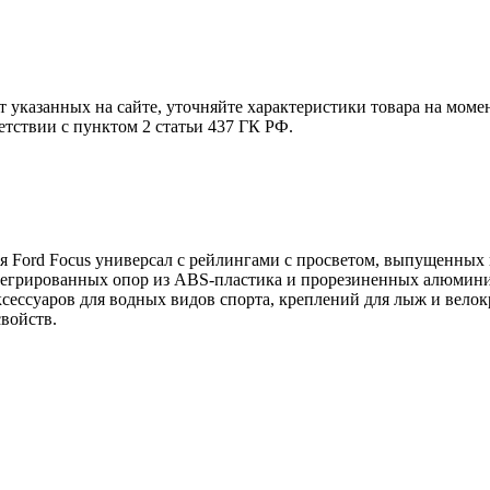
т указанных на сайте, уточняйте характеристики товара на моме
етствии с пунктом 2 статьи 437 ГК РФ.
я Ford Focus универсал с рейлингами с просветом, выпущенных 
тегрированных опор из ABS-пластика и прорезиненных алюмини
сессуаров для водных видов спорта, креплений для лыж и велокр
войств.