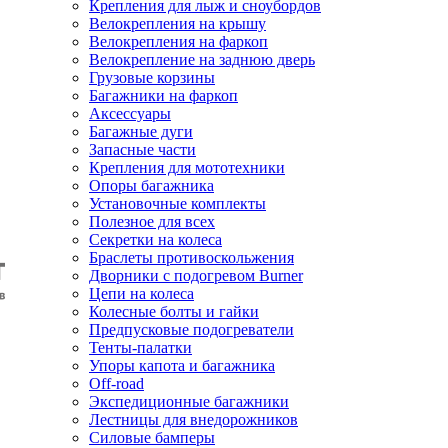
Крепления для лыж и сноубордов
Велокрепления на крышу
Велокрепления на фаркоп
Велокрепление на заднюю дверь
Грузовые корзины
Багажники на фаркоп
Аксессуары
Багажные дуги
Запасные части
Крепления для мототехники
Опоры багажника
Установочные комплекты
Полезное для всех
Секретки на колеса
Браслеты противоскольжения
Дворники с подогревом Burner
Цепи на колеса
Колесные болты и гайки
Предпусковые подогреватели
Тенты-палатки
Упоры капота и багажника
Off-road
Экспедиционные багажники
Лестницы для внедорожников
Силовые бамперы