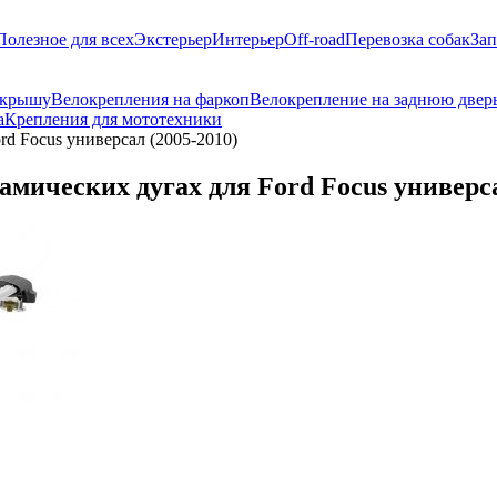
Полезное для всех
Экстерьер
Интерьер
Off-road
Перевозка собак
Зап
 крышу
Велокрепления на фаркоп
Велокрепление на заднюю двер
а
Крепления для мототехники
ord Focus универсал (2005-2010)
намических дугах для Ford Focus универса