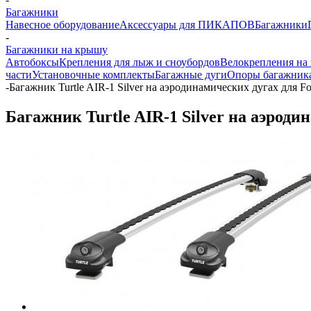
Багажники
Навесное оборудование
Аксессуары для ПИКАПОВ
Багажники
-
Багажники на крышу
Автобоксы
Крепления для лыж и сноубордов
Велокрепления на
части
Установочные комплекты
Багажные дуги
Опоры багажник
-
Багажник Turtle AIR-1 Silver на аэродинамических дугах для F
Багажник Turtle AIR-1 Silver на аэроди