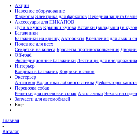
Акции
Навесное оборудование
Фаркопы
Электрика для фаркопов
Передняя защита бамп
Аксессуары для ПИКАПОВ
Дуги в кузов
Крышки кузова
Вставки (вкладыши) в кузо
Багажники
Багажники на крышу
Автобоксы
Крепления для лыж и с
Полезное для всех
Секретки на колеса
Браслеты противоскольжения
Дворник
Off-road
Экспедиционные багажники
Лестницы для внедорожник
Интерьер
Коврики в багажник
Коврики в салон
Экстерьер
Антискол
Водостоки лобового стекла
Дефлекторы капота
Перевозка собак
Решетки для перевозки собак
Автогамаки
Чехлы на сиден
Запчасти для автомобилей
Еще
Главная
-
Каталог
-