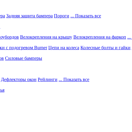
ера
Задняя защита бампера
Пороги
... Показать все
в
ноубордов
Велокрепления на крышу
Велокрепления на фаркоп
..
и с подогревом Burner
Цепи на колеса
Колесные болты и гайки
ов
Силовые бамперы
Дефлекторы окон
Рейлинги
... Показать все
ья