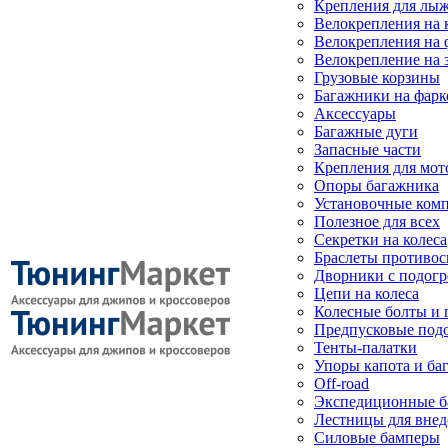
Крепления для лыж
Велокрепления на
Велокрепления на 
Велокрепление на 
Грузовые корзины
Багажники на фарк
Аксессуары
Багажные дуги
Запасные части
Крепления для мот
Опоры багажника
Установочные ком
Полезное для всех
Секретки на колеса
Браслеты противо
Дворники с подогр
Цепи на колеса
Колесные болты и 
Предпусковые под
Тенты-палатки
Упоры капота и ба
Off-road
Экспедиционные б
Лестницы для вне
Силовые бамперы