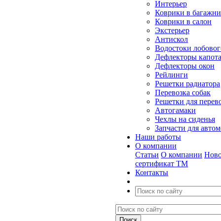
Интерьер
Коврики в багажн
Коврики в салон
Экстерьер
Антискол
Водостоки лобовог
Дефлекторы капот
Дефлекторы окон
Рейлинги
Решетки радиатора
Перевозка собак
Решетки для перев
Автогамаки
Чехлы на сиденья
Запчасти для авто
Наши работы
О компании
Статьи
О компании
Ново
сертификат ТМ
Контакты