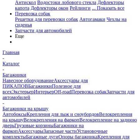
Антискол
Водостоки лобового стекла
Дефлекторы
капота
Дефлекторы окон
Рейлинги
... Показать все
Перевозка собак
Решетки для перевозки собак
Автогамаки
Чехлы на
сиденья
Запчасти для автомобилей
Еще
Главная
-
Каталог
-
Багажники
Навесное оборудование
Аксессуары для
ПИКАПОВ
Багажники
Полезное для
всех
Экстерьер
Интерьер
Off-road
Перевозка собак
Запчасти для
автомобилей
-
Багажники на крышу
Автобоксы
Крепления для лыж и сноубордов
Велокрепления
на крышу
Велокрепления на фаркоп
Велокрепление на заднюю
дверь
Грузовые корзины
Багажники на
фаркоп
Аксессуары
Запасные части
Установочные
комплекты
Багажные дуги
Опоры багажника
Крепления для