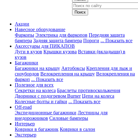
Акции
Навесное оборудование
Фаркопы
Электрика для фаркопов
Передняя защита
бампера
Задняя защита бампера
Пороги
... Показать все
Аксессуары для ПИКАПОВ
Дуги в кузов
Крышки кузова
Вставки (вкладыши) в
кузов
Багажники
Багажники на крышу
Автобоксы
Крепления для лыж и
сноубордов
Велокрепления на крышу
Велокрепления на
фаркоп
... Показать все
Полезное для всех
Секретки на колеса
Браслеты противоскольжения
Дворники с подогревом Burner
Цепи на колеса
Колесные болты и гайки
... Показать все
Off-road
Экспедиционные багажники
Лестницы для
внедорожников
Силовые бамперы
Интерьер
Коврики в багажник
Коврики в салон
Экстерьер