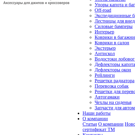
Упоры капота и ба
Off-road
Экспедиционные б
Лестницы для вне
Силовые бамперы
Интерьер
Коврики в багажн
Коврики в салон
Экстерьер
Антискол
Водостоки лобовог
Дефлекторы капот
Дефлекторы окон
Рейлинги
Решетки радиатора
Перевозка собак
Решетки для перев
Автогамаки
Чехлы на сиденья
Запчасти для авто
Наши работы
О компании
Статьи
О компании
Ново
сертификат ТМ
Контакты