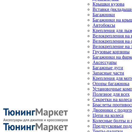
Крышки кузова
Вставки (вкладыши
Багажники
Багажники на кры
Автобоксы
Крепления для лыж
Велокрепления на
Велокрепления на 
Велокрепление на 
Грузовые корзины
Багажники на фарк
Аксессуары
Багажные дуги
Запасные части
Крепления для мот
Опоры багажника
Установочные ком
Полезное для всех
Секретки на колеса
Браслеты противо
Дворники с подогр
Цепи на колеса
Колесные болты и 
Предпусковые под
Тенты-палатки