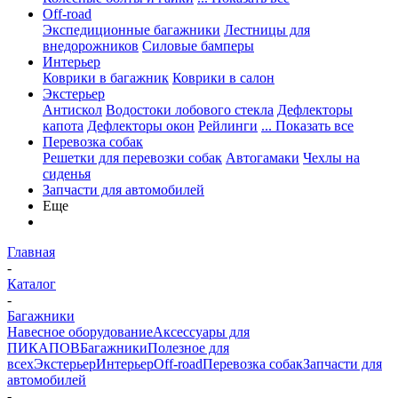
Off-road
Экспедиционные багажники
Лестницы для
внедорожников
Силовые бамперы
Интерьер
Коврики в багажник
Коврики в салон
Экстерьер
Антискол
Водостоки лобового стекла
Дефлекторы
капота
Дефлекторы окон
Рейлинги
... Показать все
Перевозка собак
Решетки для перевозки собак
Автогамаки
Чехлы на
сиденья
Запчасти для автомобилей
Еще
Главная
-
Каталог
-
Багажники
Навесное оборудование
Аксессуары для
ПИКАПОВ
Багажники
Полезное для
всех
Экстерьер
Интерьер
Off-road
Перевозка собак
Запчасти для
автомобилей
-