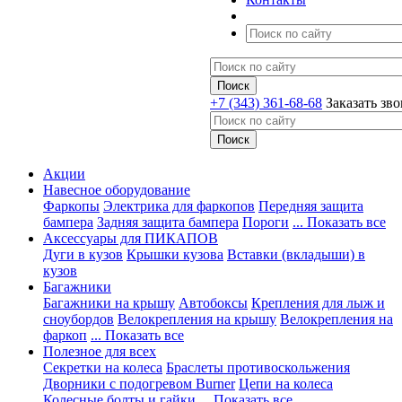
+7 (343) 361-68-68
Заказать зв
Акции
Навесное оборудование
Фаркопы
Электрика для фаркопов
Передняя защита
бампера
Задняя защита бампера
Пороги
... Показать все
Аксессуары для ПИКАПОВ
Дуги в кузов
Крышки кузова
Вставки (вкладыши) в
кузов
Багажники
Багажники на крышу
Автобоксы
Крепления для лыж и
сноубордов
Велокрепления на крышу
Велокрепления на
фаркоп
... Показать все
Полезное для всех
Секретки на колеса
Браслеты противоскольжения
Дворники с подогревом Burner
Цепи на колеса
Колесные болты и гайки
... Показать все