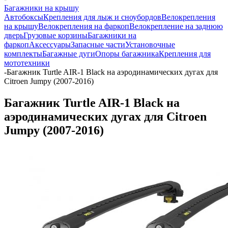
Багажники на крышу
Автобоксы
Крепления для лыж и сноубордов
Велокрепления
на крышу
Велокрепления на фаркоп
Велокрепление на заднюю
дверь
Грузовые корзины
Багажники на
фаркоп
Аксессуары
Запасные части
Установочные
комплекты
Багажные дуги
Опоры багажника
Крепления для
мототехники
-
Багажник Turtle AIR-1 Black на аэродинамических дугах для
Citroen Jumpy (2007-2016)
Багажник Turtle AIR-1 Black на
аэродинамических дугах для Citroen
Jumpy (2007-2016)