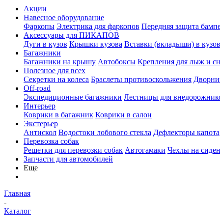
Акции
Навесное оборудование
Фаркопы
Электрика для фаркопов
Передняя защита бамп
Аксессуары для ПИКАПОВ
Дуги в кузов
Крышки кузова
Вставки (вкладыши) в кузо
Багажники
Багажники на крышу
Автобоксы
Крепления для лыж и с
Полезное для всех
Секретки на колеса
Браслеты противоскольжения
Дворник
Off-road
Экспедиционные багажники
Лестницы для внедорожник
Интерьер
Коврики в багажник
Коврики в салон
Экстерьер
Антискол
Водостоки лобового стекла
Дефлекторы капота
Перевозка собак
Решетки для перевозки собак
Автогамаки
Чехлы на сиден
Запчасти для автомобилей
Еще
Главная
-
Каталог
-