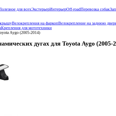
Полезное для всех
Экстерьер
Интерьер
Off-road
Перевозка собак
Зап
 крышу
Велокрепления на фаркоп
Велокрепление на заднюю двер
а
Крепления для мототехники
oyota Aygo (2005-2014)
амических дугах для Toyota Aygo (2005-2