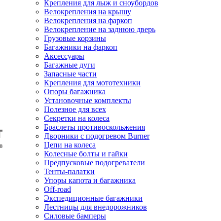
Крепления для лыж и сноубордов
Велокрепления на крышу
Велокрепления на фаркоп
Велокрепление на заднюю дверь
Грузовые корзины
Багажники на фаркоп
Аксессуары
Багажные дуги
Запасные части
Крепления для мототехники
Опоры багажника
Установочные комплекты
Полезное для всех
Секретки на колеса
Браслеты противоскольжения
Дворники с подогревом Burner
Цепи на колеса
Колесные болты и гайки
Предпусковые подогреватели
Тенты-палатки
Упоры капота и багажника
Off-road
Экспедиционные багажники
Лестницы для внедорожников
Силовые бамперы