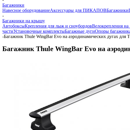
Багажники
Навесное оборудование
Аксессуары для ПИКАПОВ
Багажники
-
Багажники на крышу
Автобоксы
Крепления для лыж и сноубордов
Велокрепления на
части
Установочные комплекты
Багажные дуги
Опоры багажник
-
Багажник Thule WingBar Evo на аэродинамических дугах для T
Багажник Thule WingBar Evo на аэродин