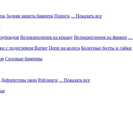
ера
Задняя защита бампера
Пороги
... Показать все
в
ноубордов
Велокрепления на крышу
Велокрепления на фаркоп
..
и с подогревом Burner
Цепи на колеса
Колесные болты и гайки
ов
Силовые бамперы
Дефлекторы окон
Рейлинги
... Показать все
ья