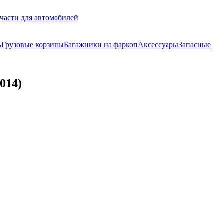
части для автомобилей
ь
Грузовые корзины
Багажники на фаркоп
Аксессуары
Запасные
014)