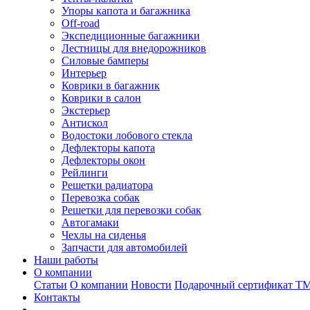
Упоры капота и багажника
Off-road
Экспедиционные багажники
Лестницы для внедорожников
Силовые бамперы
Интерьер
Коврики в багажник
Коврики в салон
Экстерьер
Антискол
Водостоки лобового стекла
Дефлекторы капота
Дефлекторы окон
Рейлинги
Решетки радиатора
Перевозка собак
Решетки для перевозки собак
Автогамаки
Чехлы на сиденья
Запчасти для автомобилей
Наши работы
О компании
Статьи
О компании
Новости
Подарочный сертификат Т
Контакты