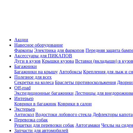
Акции
Навесное оборудование
Фаркопы
Электрика для фаркопов
Передняя защита бамп
Аксессуары для ПИКАПОВ
Дуги в кузов
Крышки кузова
Вставки (вкладыши) в кузо
Багажники
Багажники на крышу
Автобоксы
Крепления для лыж и с
Полезное для всех
Секретки на колеса
Браслеты противоскольжения
Дворник
Off-road
Экспедиционные багажники
Лестницы для внедорожник
Интерьер
Коврики в багажник
Коврики в салон
Экстерьер
Антискол
Водостоки лобового стекла
Дефлекторы капота
Перевозка собак
Решетки для перевозки собак
Автогамаки
Чехлы на сиден
Запчасти для автомобилей