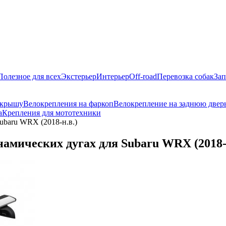
Полезное для всех
Экстерьер
Интерьер
Off-road
Перевозка собак
Зап
 крышу
Велокрепления на фаркоп
Велокрепление на заднюю двер
а
Крепления для мототехники
ubaru WRX (2018-н.в.)
амических дугах для Subaru WRX (2018-