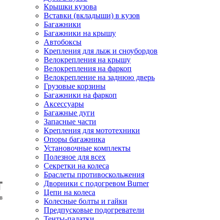
Крышки кузова
Вставки (вкладыши) в кузов
Багажники
Багажники на крышу
Автобоксы
Крепления для лыж и сноубордов
Велокрепления на крышу
Велокрепления на фаркоп
Велокрепление на заднюю дверь
Грузовые корзины
Багажники на фаркоп
Аксессуары
Багажные дуги
Запасные части
Крепления для мототехники
Опоры багажника
Установочные комплекты
Полезное для всех
Секретки на колеса
Браслеты противоскольжения
Дворники с подогревом Burner
Цепи на колеса
Колесные болты и гайки
Предпусковые подогреватели
Тенты-палатки