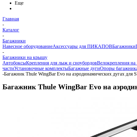
Еще
Главная
-
Каталог
-
Багажники
Навесное оборудование
Аксессуары для ПИКАПОВ
Багажники
-
Багажники на крышу
Автобоксы
Крепления для лыж и сноубордов
Велокрепления на
части
Установочные комплекты
Багажные дуги
Опоры багажник
-
Багажник Thule WingBar Evo на аэродинамических дугах для S
Багажник Thule WingBar Evo на аэродин