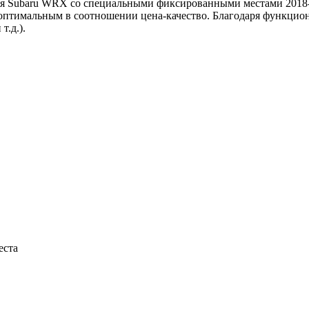
ля Subaru WRX со специальными фиксированными местами 2018-н
оптимальным в соотношении цена-качество. Благодаря функцио
т.д.).
еста