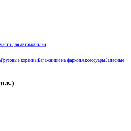
части для автомобилей
ь
Грузовые корзины
Багажники на фаркоп
Аксессуары
Запасные
н.в.)