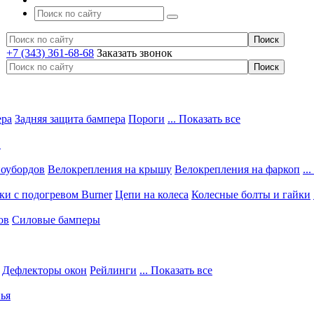
+7 (343) 361-68-68
Заказать звонок
ера
Задняя защита бампера
Пороги
... Показать все
в
ноубордов
Велокрепления на крышу
Велокрепления на фаркоп
..
и с подогревом Burner
Цепи на колеса
Колесные болты и гайки
ов
Силовые бамперы
Дефлекторы окон
Рейлинги
... Показать все
ья