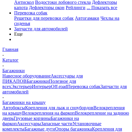
Антискол
Водостоки лобового стекла
Дефлекторы
капота
Дефлекторы окон
Рейлинги
... Показать все
Перевозка собак
Решетки для перевозки собак
Автогамаки
Чехлы на
сиденья
Запчасти для автомобилей
Еще
Главная
-
Каталог
-
Багажники
Навесное оборудование
Аксессуары для
ПИКАПОВ
Багажники
Полезное для
всех
Экстерьер
Интерьер
Off-road
Перевозка собак
Запчасти для
автомобилей
-
Багажники на крышу
Автобоксы
Крепления для лыж и сноубордов
Велокрепления
на крышу
Велокрепления на фаркоп
Велокрепление на заднюю
дверь
Грузовые корзины
Багажники на
фаркоп
Аксессуары
Запасные части
Установочные
комплекты
Багажные дуги
Опоры багажника
Крепления для