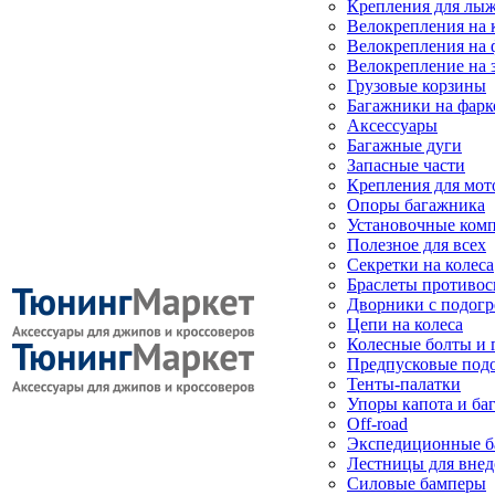
Крепления для лыж
Велокрепления на
Велокрепления на 
Велокрепление на 
Грузовые корзины
Багажники на фарк
Аксессуары
Багажные дуги
Запасные части
Крепления для мот
Опоры багажника
Установочные ком
Полезное для всех
Секретки на колеса
Браслеты противо
Дворники с подогр
Цепи на колеса
Колесные болты и 
Предпусковые под
Тенты-палатки
Упоры капота и ба
Off-road
Экспедиционные б
Лестницы для вне
Силовые бамперы