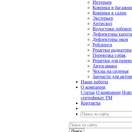
Интерьер
Коврики в багажн
Коврики в салон
Экстерьер
Антискол
Водостоки лобовог
Дефлекторы капот
Дефлекторы окон
Рейлинги
Решетки радиатора
Перевозка собак
Решетки для перев
Автогамаки
Чехлы на сиденья
Запчасти для авто
Наши работы
О компании
Статьи
О компании
Ново
сертификат ТМ
Контакты