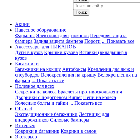
Акции
Навесное оборудование
Фаркопы
Электрика для фаркопов
Передняя защита
бампера
Задняя защита бампера
Пороги
... Показать все
Аксессуары для ПИКАПОВ
Дуги в кузов
Крышки кузова
Вставки (вкладыши) в
кузов
Багажники
Багажники на крышу
Автобоксы
Крепления для лыж и
сноубордов
Велокрепления на крышу
Велокрепления на
фаркоп
... Показать все
Полезное для всех
Секретки на колеса
Браслеты противоскольжения
Дворники с подогревом Burner
Цепи на колеса
Колесные болты и гайки
... Показать все
Off-road
Экспедиционные багажники
Лестницы для
внедорожников
Силовые бамперы
Интерьер
Коврики в багажник
Коврики в салон
Экстерьер