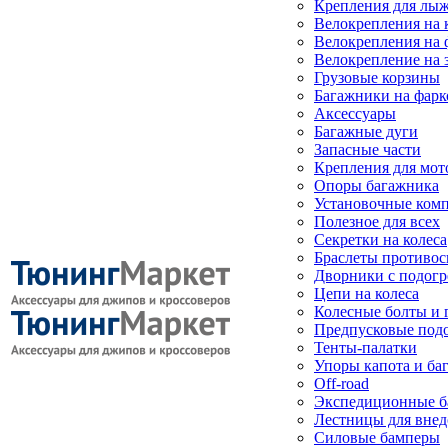
Крепления для лыж
Велокрепления на
Велокрепления на 
Велокрепление на 
Грузовые корзины
Багажники на фарк
Аксессуары
Багажные дуги
Запасные части
Крепления для мот
Опоры багажника
Установочные ком
Полезное для всех
Секретки на колеса
Браслеты противо
Дворники с подогр
Цепи на колеса
Колесные болты и 
Предпусковые под
Тенты-палатки
Упоры капота и ба
Off-road
Экспедиционные б
Лестницы для вне
Силовые бамперы