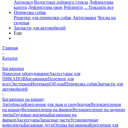
Антискол
Водостоки лобового стекла
Дефлекторы
капота
Дефлекторы окон
Рейлинги
... Показать все
Перевозка собак
Решетки для перевозки собак
Автогамаки
Чехлы на
сиденья
Запчасти для автомобилей
Еще
Главная
-
Каталог
-
Багажники
Навесное оборудование
Аксессуары для
ПИКАПОВ
Багажники
Полезное для
всех
Экстерьер
Интерьер
Off-road
Перевозка собак
Запчасти для
автомобилей
-
Багажники на крышу
Автобоксы
Крепления для лыж и сноубордов
Велокрепления
на крышу
Велокрепления на фаркоп
Велокрепление на заднюю
дверь
Грузовые корзины
Багажники на
фаркоп
Аксессуары
Запасные части
Установочные
комплекты
Багажные дуги
Опоры багажника
Крепления для