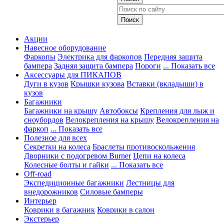
Акции
Навесное оборудование
Фаркопы
Электрика для фаркопов
Передняя защита
бампера
Задняя защита бампера
Пороги
... Показать все
Аксессуары для ПИКАПОВ
Дуги в кузов
Крышки кузова
Вставки (вкладыши) в
кузов
Багажники
Багажники на крышу
Автобоксы
Крепления для лыж и
сноубордов
Велокрепления на крышу
Велокрепления на
фаркоп
... Показать все
Полезное для всех
Секретки на колеса
Браслеты противоскольжения
Дворники с подогревом Burner
Цепи на колеса
Колесные болты и гайки
... Показать все
Off-road
Экспедиционные багажники
Лестницы для
внедорожников
Силовые бамперы
Интерьер
Коврики в багажник
Коврики в салон
Экстерьер