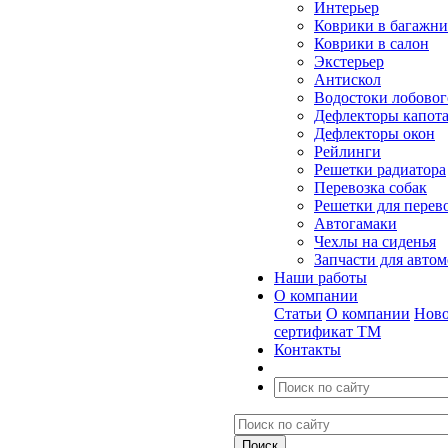
Интерьер
Коврики в багажн
Коврики в салон
Экстерьер
Антискол
Водостоки лобовог
Дефлекторы капот
Дефлекторы окон
Рейлинги
Решетки радиатора
Перевозка собак
Решетки для перев
Автогамаки
Чехлы на сиденья
Запчасти для авто
Наши работы
О компании
Статьи
О компании
Ново
сертификат ТМ
Контакты