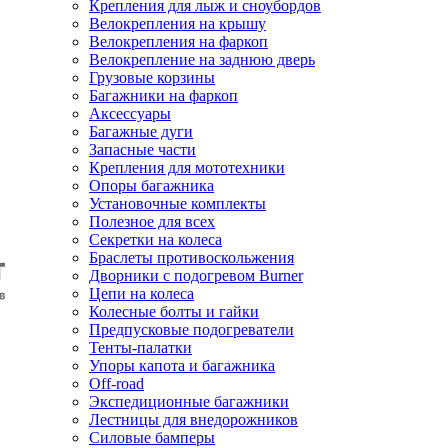
Крепления для лыж и сноубордов
Велокрепления на крышу
Велокрепления на фаркоп
Велокрепление на заднюю дверь
Грузовые корзины
Багажники на фаркоп
Аксессуары
Багажные дуги
Запасные части
Крепления для мототехники
Опоры багажника
Установочные комплекты
Полезное для всех
Секретки на колеса
Браслеты противоскольжения
Дворники с подогревом Burner
Цепи на колеса
Колесные болты и гайки
Предпусковые подогреватели
Тенты-палатки
Упоры капота и багажника
Off-road
Экспедиционные багажники
Лестницы для внедорожников
Силовые бамперы