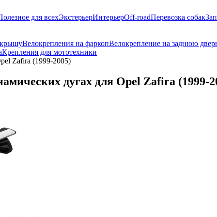
Полезное для всех
Экстерьер
Интерьер
Off-road
Перевозка собак
Зап
 крышу
Велокрепления на фаркоп
Велокрепление на заднюю двер
а
Крепления для мототехники
el Zafira (1999-2005)
амических дугах для Opel Zafira (1999-2