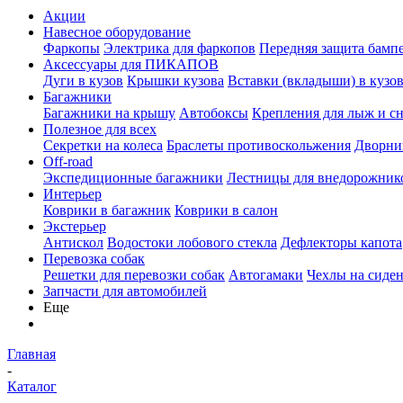
Акции
Навесное оборудование
Фаркопы
Электрика для фаркопов
Передняя защита бамп
Аксессуары для ПИКАПОВ
Дуги в кузов
Крышки кузова
Вставки (вкладыши) в кузо
Багажники
Багажники на крышу
Автобоксы
Крепления для лыж и с
Полезное для всех
Секретки на колеса
Браслеты противоскольжения
Дворник
Off-road
Экспедиционные багажники
Лестницы для внедорожник
Интерьер
Коврики в багажник
Коврики в салон
Экстерьер
Антискол
Водостоки лобового стекла
Дефлекторы капота
Перевозка собак
Решетки для перевозки собак
Автогамаки
Чехлы на сиден
Запчасти для автомобилей
Еще
Главная
-
Каталог
-