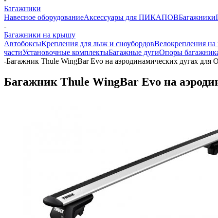
Багажники
Навесное оборудование
Аксессуары для ПИКАПОВ
Багажники
-
Багажники на крышу
Автобоксы
Крепления для лыж и сноубордов
Велокрепления на
части
Установочные комплекты
Багажные дуги
Опоры багажник
-
Багажник Thule WingBar Evo на аэродинамических дугах для Op
Багажник Thule WingBar Evo на аэродин