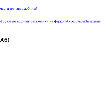
части для автомобилей
ь
Грузовые корзины
Багажники на фаркоп
Аксессуары
Запасные
005)