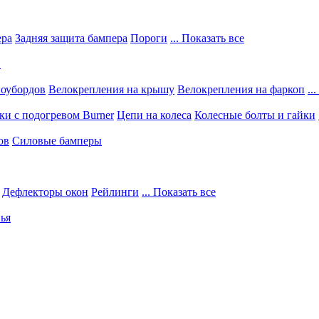
ера
Задняя защита бампера
Пороги
... Показать все
в
ноубордов
Велокрепления на крышу
Велокрепления на фаркоп
..
и с подогревом Burner
Цепи на колеса
Колесные болты и гайки
ов
Силовые бамперы
Дефлекторы окон
Рейлинги
... Показать все
ья