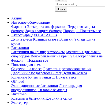
Акции
Навесное оборудование
Фаркопы
Электрика для фаркопов
Передняя защита
бампера
Задняя защита бампера
Пороги
... Показать все
Аксессуары для ПИКАПОВ
Дуги в кузов
Крышки кузова
Вставки (вкладыши) в
кузов
Багажники
Багажники на крышу
Автобоксы
Крепления для лыж и
сноубордов
Велокрепления на крышу
Велокрепления на
фаркоп
... Показать все
Полезное для всех
Секретки на колеса
Браслеты противоскольжения
Дворники с подогревом Burner
Цепи на колеса
Колесные болты и гайки
... Показать все
Off-road
Экспедиционные багажники
Лестницы для
внедорожников
Силовые бамперы
Интерьер
Коврики в багажник
Коврики в салон
Экстерьер