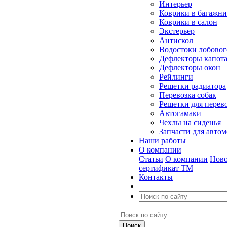
Интерьер
Коврики в багажн
Коврики в салон
Экстерьер
Антискол
Водостоки лобовог
Дефлекторы капот
Дефлекторы окон
Рейлинги
Решетки радиатора
Перевозка собак
Решетки для перев
Автогамаки
Чехлы на сиденья
Запчасти для авто
Наши работы
О компании
Статьи
О компании
Ново
сертификат ТМ
Контакты