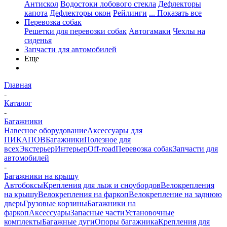
Антискол
Водостоки лобового стекла
Дефлекторы
капота
Дефлекторы окон
Рейлинги
... Показать все
Перевозка собак
Решетки для перевозки собак
Автогамаки
Чехлы на
сиденья
Запчасти для автомобилей
Еще
Главная
-
Каталог
-
Багажники
Навесное оборудование
Аксессуары для
ПИКАПОВ
Багажники
Полезное для
всех
Экстерьер
Интерьер
Off-road
Перевозка собак
Запчасти для
автомобилей
-
Багажники на крышу
Автобоксы
Крепления для лыж и сноубордов
Велокрепления
на крышу
Велокрепления на фаркоп
Велокрепление на заднюю
дверь
Грузовые корзины
Багажники на
фаркоп
Аксессуары
Запасные части
Установочные
комплекты
Багажные дуги
Опоры багажника
Крепления для