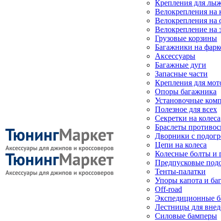
Крепления для лыж
Велокрепления на
Велокрепления на 
Велокрепление на 
Грузовые корзины
Багажники на фарк
Аксессуары
Багажные дуги
Запасные части
Крепления для мот
Опоры багажника
Установочные ком
Полезное для всех
Секретки на колеса
Браслеты противо
Дворники с подогр
Цепи на колеса
Колесные болты и 
Предпусковые под
Тенты-палатки
Упоры капота и ба
Off-road
Экспедиционные б
Лестницы для вне
Силовые бамперы