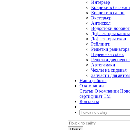
Интерьер
Коврики в багажн
Коврики в салон
Экстерьер
Антискол
Водостоки лобовог
Дефлекторы капот
Дефлекторы окон
Рейлинги
Решетки радиатора
Перевозка собак
Решетки для перев
Автогамаки
Чехлы на сиденья
Запчасти для авто
Наши работы
О компании
Статьи
О компании
Ново
сертификат ТМ
Контакты