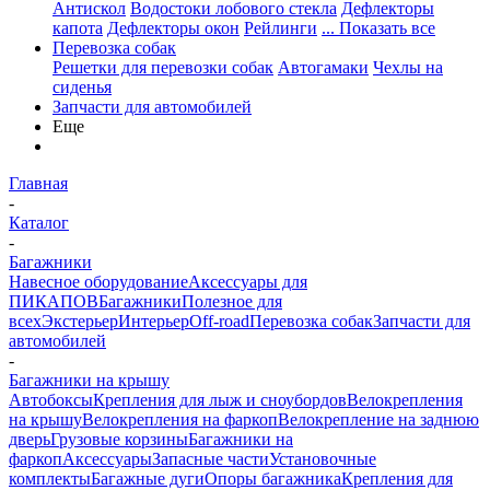
Антискол
Водостоки лобового стекла
Дефлекторы
капота
Дефлекторы окон
Рейлинги
... Показать все
Перевозка собак
Решетки для перевозки собак
Автогамаки
Чехлы на
сиденья
Запчасти для автомобилей
Еще
Главная
-
Каталог
-
Багажники
Навесное оборудование
Аксессуары для
ПИКАПОВ
Багажники
Полезное для
всех
Экстерьер
Интерьер
Off-road
Перевозка собак
Запчасти для
автомобилей
-
Багажники на крышу
Автобоксы
Крепления для лыж и сноубордов
Велокрепления
на крышу
Велокрепления на фаркоп
Велокрепление на заднюю
дверь
Грузовые корзины
Багажники на
фаркоп
Аксессуары
Запасные части
Установочные
комплекты
Багажные дуги
Опоры багажника
Крепления для