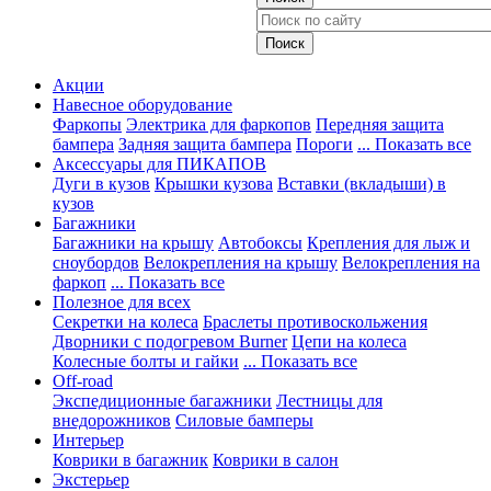
Акции
Навесное оборудование
Фаркопы
Электрика для фаркопов
Передняя защита
бампера
Задняя защита бампера
Пороги
... Показать все
Аксессуары для ПИКАПОВ
Дуги в кузов
Крышки кузова
Вставки (вкладыши) в
кузов
Багажники
Багажники на крышу
Автобоксы
Крепления для лыж и
сноубордов
Велокрепления на крышу
Велокрепления на
фаркоп
... Показать все
Полезное для всех
Секретки на колеса
Браслеты противоскольжения
Дворники с подогревом Burner
Цепи на колеса
Колесные болты и гайки
... Показать все
Off-road
Экспедиционные багажники
Лестницы для
внедорожников
Силовые бамперы
Интерьер
Коврики в багажник
Коврики в салон
Экстерьер