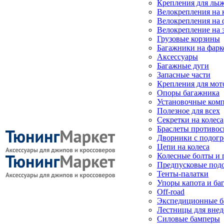
Крепления для лыж
Велокрепления на
Велокрепления на 
Велокрепление на 
Грузовые корзины
Багажники на фарк
Аксессуары
Багажные дуги
Запасные части
Крепления для мот
Опоры багажника
Установочные ком
Полезное для всех
Секретки на колеса
Браслеты противо
Дворники с подогр
Цепи на колеса
Колесные болты и 
Предпусковые под
Тенты-палатки
Упоры капота и ба
Off-road
Экспедиционные б
Лестницы для вне
Силовые бамперы